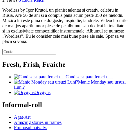
2 Views
0
Lucia Reich
Wordless by Igor Krutoi, un pianist talentat si creativ, celebru in
Rusia. Are 56 de ani si a compus pana acum peste 350 de melodii.
Muzica lui este plina de dragoste, inspiratie, tandrete. Videoclip-urile
de mai jos apartin unor piese de pe albumul sau dedicat in totalitate
si in exclusivitate compozitiilor instrumentale. Albumul se numeste
„Wordless”. Eu le consider cele mai bune piese ale sale. Sper sa va
placa si voua:
Fresh, Frish, Fraiche
Cand se supara femeia …
Manic Monday sau ursuzi
Luni?
Orygyns
Informal-roll
Agat-Art
Amazing stories in frames
Frumosul naiv. Iv.