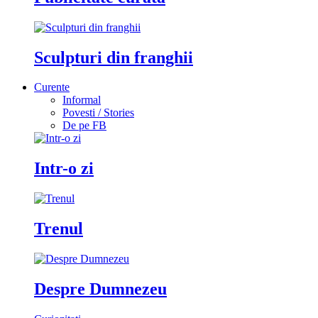
Sculpturi din franghii
Curente
Informal
Povesti / Stories
De pe FB
Intr-o zi
Trenul
Despre Dumnezeu