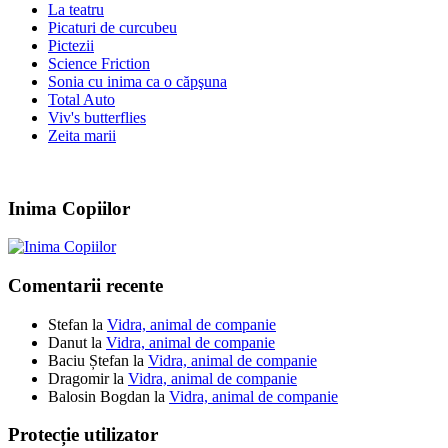
La teatru
Picaturi de curcubeu
Pictezii
Science Friction
Sonia cu inima ca o căpşuna
Total Auto
Viv's butterflies
Zeita marii
Inima Copiilor
Comentarii recente
Stefan
la
Vidra, animal de companie
Danut
la
Vidra, animal de companie
Baciu Ștefan
la
Vidra, animal de companie
Dragomir
la
Vidra, animal de companie
Balosin Bogdan
la
Vidra, animal de companie
Protecție utilizator