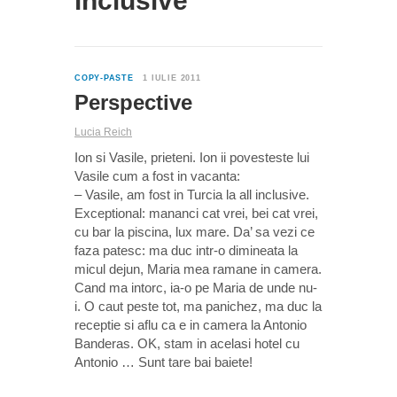
inclusive
2
COPY-PASTE
1 IULIE 2011
Perspective
Lucia Reich
Ion si Vasile, prieteni. Ion ii povesteste lui
Vasile cum a fost in vacanta:
– Vasile, am fost in Turcia la all inclusive.
Exceptional: mananci cat vrei, bei cat vrei,
cu bar la piscina, lux mare. Da’ sa vezi ce
faza patesc: ma duc intr-o dimineata la
micul dejun, Maria mea ramane in camera.
Cand ma intorc, ia-o pe Maria de unde nu-
i. O caut peste tot, ma panichez, ma duc la
receptie si aflu ca e in camera la Antonio
Banderas. OK, stam in acelasi hotel cu
Antonio … Sunt tare bai baiete!