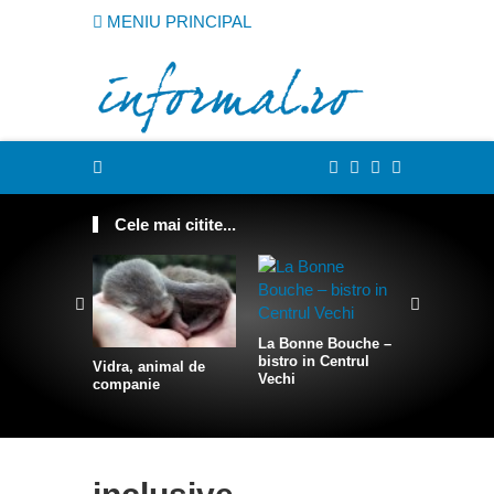
MENIU PRINCIPAL
Cele mai citite...
La Bonne Bouche –
bistro in Centrul
Vidra, animal de
Cum sa te
Vechi
companie
intr-o sire