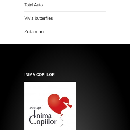
Total Auto
Viv's butterflies
Zeita marii
INIMA COPIILOR