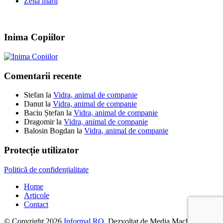
Zeita marii
Inima Copiilor
Comentarii recente
Stefan
la
Vidra, animal de companie
Danut
la
Vidra, animal de companie
Baciu Ștefan
la
Vidra, animal de companie
Dragomir
la
Vidra, animal de companie
Balosin Bogdan
la
Vidra, animal de companie
Protecție utilizator
Politică de confidențialitate
Home
Articole
Contact
© Copyright 2026
Informal.RO
. Dezvoltat de Media Machine