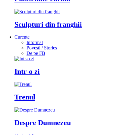
Sculpturi din franghii
Curente
Informal
Povesti / Stories
De pe FB
Intr-o zi
Trenul
Despre Dumnezeu