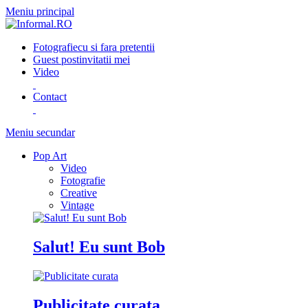
Meniu principal
Fotografie
cu si fara pretentii
Guest post
invitatii mei
Video
Contact
Meniu secundar
Pop Art
Video
Fotografie
Creative
Vintage
Salut! Eu sunt Bob
Publicitate curata