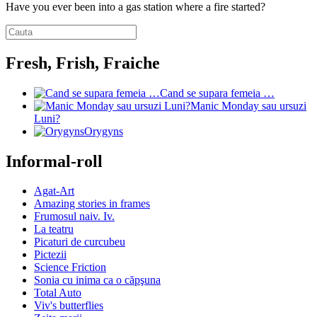
Have you ever been into a gas station where a fire started?
Fresh, Frish, Fraiche
Cand se supara femeia …
Manic Monday sau ursuzi
Luni?
Orygyns
Informal-roll
Agat-Art
Amazing stories in frames
Frumosul naiv. Iv.
La teatru
Picaturi de curcubeu
Pictezii
Science Friction
Sonia cu inima ca o căpşuna
Total Auto
Viv's butterflies