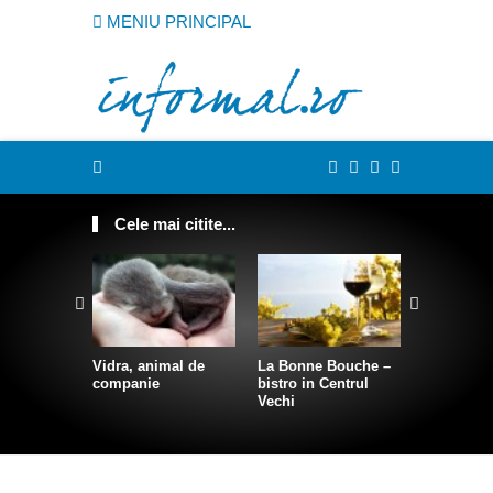
MENIU PRINCIPAL
Cele mai citite...
Vidra, animal de
La Bonne Bouche –
Cum sa te
companie
bistro in Centrul
intr-o sire
Vechi