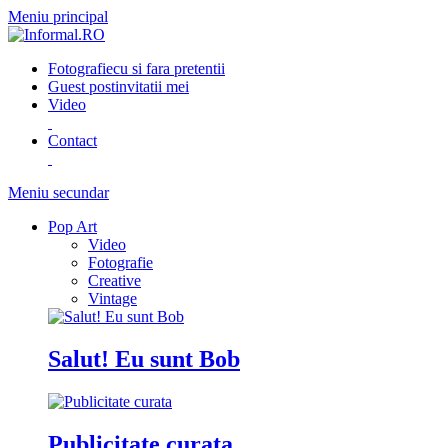
Meniu principal
Fotografie
cu si fara pretentii
Guest post
invitatii mei
Video
Contact
Meniu secundar
Pop Art
Video
Fotografie
Creative
Vintage
Salut! Eu sunt Bob
Publicitate curata