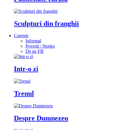
Sculpturi din franghii
Curente
Informal
Povesti / Stories
De pe FB
Intr-o zi
Trenul
Despre Dumnezeu