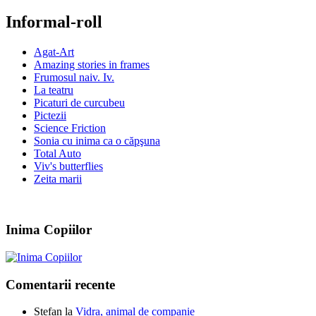
Informal-roll
Agat-Art
Amazing stories in frames
Frumosul naiv. Iv.
La teatru
Picaturi de curcubeu
Pictezii
Science Friction
Sonia cu inima ca o căpşuna
Total Auto
Viv's butterflies
Zeita marii
Inima Copiilor
Comentarii recente
Stefan
la
Vidra, animal de companie