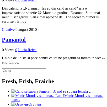
0 Views
0
Lucia Reich
Din categoria „Nu sunati! Ies eu din cand in cand” iata o
improvizatie de sonerie 😀 Mare ti-e gradina, Doamne! Si tot mai
multi ii sar gardul! Sau e mai aproape de „The secret to humor is
surprise”. Enjoy!
Creative
6 august 2010
Pamantul
0 Views
0
Lucia Reich
Un pic de liniste si pace pentru ca tot ne pregatim sa intram in week-
end. Enjoy.
Fresh, Frish, Fraiche
Cand se supara femeia …
Manic Monday sau ursuzi
Luni?
Orygyns