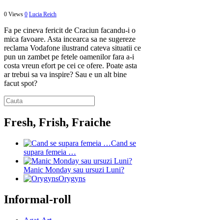
0 Views
0
Lucia Reich
Fa pe cineva fericit de Craciun facandu-i o
mica favoare. Asta incearca sa ne sugereze
reclama Vodafone ilustrand cateva situatii ce
pun un zambet pe fetele oamenilor fara a-i
costa vreun efort pe cei ce ofere. Poate asta
ar trebui sa va inspire? Sau e un alt bine
facut spot?
Fresh, Frish, Fraiche
Cand se
supara femeia …
Manic Monday sau ursuzi Luni?
Orygyns
Informal-roll