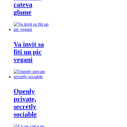
cateva
glume
Va invit sa
fiti un pic
vegani
Openly
private,
secretly
sociable