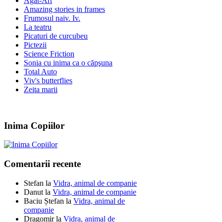
Agat-Art
Amazing stories in frames
Frumosul naiv. Iv.
La teatru
Picaturi de curcubeu
Pictezii
Science Friction
Sonia cu inima ca o căpşuna
Total Auto
Viv's butterflies
Zeita marii
Inima Copiilor
Comentarii recente
Stefan
la
Vidra, animal de companie
Danut
la
Vidra, animal de companie
Baciu Ștefan
la
Vidra, animal de
companie
Dragomir
la
Vidra, animal de