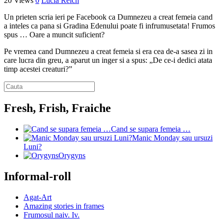
20 Views
0
Lucia Reich
Un prieten scria ieri pe Facebook ca Dumnezeu a creat femeia cand
a inteles ca pana si Gradina Edenului poate fi infrumusetata! Frumos
spus … Oare a muncit suficient?
Pe vremea cand Dumnezeu a creat femeia si era cea de-a sasea zi in
care lucra din greu, a aparut un inger si a spus: „De ce-i dedici atata
timp acestei creaturi?”
Fresh, Frish, Fraiche
Cand se supara femeia …
Manic Monday sau ursuzi
Luni?
Orygyns
Informal-roll
Agat-Art
Amazing stories in frames
Frumosul naiv. Iv.