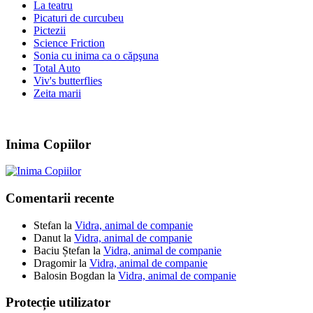
La teatru
Picaturi de curcubeu
Pictezii
Science Friction
Sonia cu inima ca o căpşuna
Total Auto
Viv's butterflies
Zeita marii
Inima Copiilor
Comentarii recente
Stefan
la
Vidra, animal de companie
Danut
la
Vidra, animal de companie
Baciu Ștefan
la
Vidra, animal de companie
Dragomir
la
Vidra, animal de companie
Balosin Bogdan
la
Vidra, animal de companie
Protecție utilizator