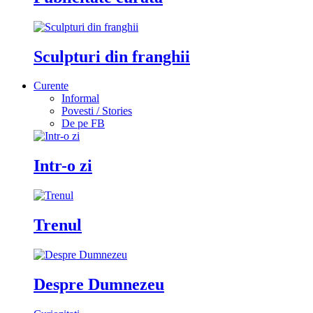
Sculpturi din franghii
Curente
Informal
Povesti / Stories
De pe FB
Intr-o zi
Trenul
Despre Dumnezeu