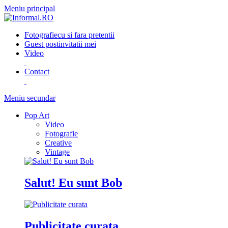
Meniu principal
Fotografie
cu si fara pretentii
Guest post
invitatii mei
Video
Contact
Meniu secundar
Pop Art
Video
Fotografie
Creative
Vintage
Salut! Eu sunt Bob
Publicitate curata