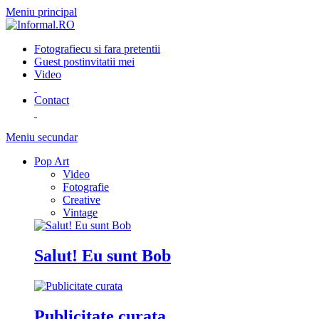
Meniu principal
Fotografie
cu si fara pretentii
Guest post
invitatii mei
Video
Contact
Meniu secundar
Pop Art
Video
Fotografie
Creative
Vintage
Salut! Eu sunt Bob
Publicitate curata