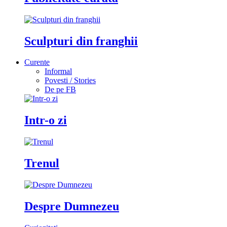
Sculpturi din franghii
Curente
Informal
Povesti / Stories
De pe FB
Intr-o zi
Trenul
Despre Dumnezeu