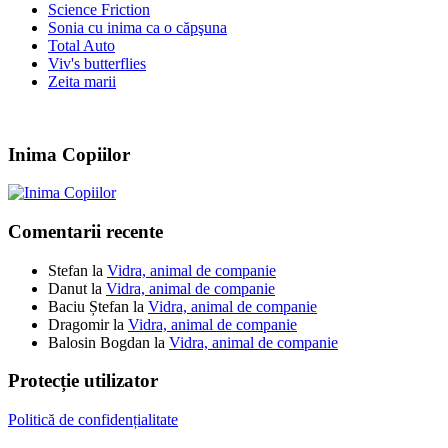
Science Friction
Sonia cu inima ca o căpşuna
Total Auto
Viv's butterflies
Zeita marii
Inima Copiilor
Comentarii recente
Stefan
la
Vidra, animal de companie
Danut
la
Vidra, animal de companie
Baciu Ștefan
la
Vidra, animal de companie
Dragomir
la
Vidra, animal de companie
Balosin Bogdan
la
Vidra, animal de companie
Protecție utilizator
Politică de confidențialitate