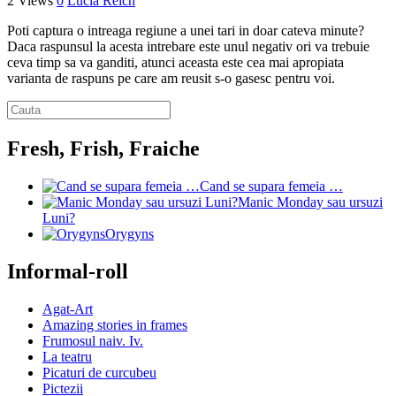
2 Views
0
Lucia Reich
Poti captura o intreaga regiune a unei tari in doar cateva minute?
Daca raspunsul la acesta intrebare este unul negativ ori va trebuie
ceva timp sa va ganditi, atunci aceasta este cea mai apropiata
varianta de raspuns pe care am reusit s-o gasesc pentru voi.
Fresh, Frish, Fraiche
Cand se supara femeia …
Manic Monday sau ursuzi
Luni?
Orygyns
Informal-roll
Agat-Art
Amazing stories in frames
Frumosul naiv. Iv.
La teatru
Picaturi de curcubeu
Pictezii