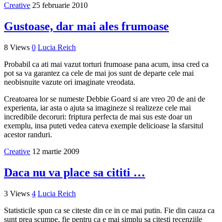
Creative
25 februarie 2010
Gustoase, dar mai ales frumoase
8 Views
0
Lucia Reich
Probabil ca ati mai vazut torturi frumoase pana acum, insa cred ca
pot sa va garantez ca cele de mai jos sunt de departe cele mai
neobisnuite vazute ori imaginate vreodata.
Creatoarea lor se numeste Debbie Goard si are vreo 20 de ani de
experienta, iar asta o ajuta sa imagineze si realizeze cele mai
incredibile decoruri: friptura perfecta de mai sus este doar un
exemplu, insa puteti vedea cateva exemple delicioase la sfarsitul
acestor randuri.
Creative
12 martie 2009
Daca nu va place sa cititi …
3 Views
4
Lucia Reich
Statisticile spun ca se citeste din ce in ce mai putin. Fie din cauza ca
sunt prea scumpe, fie pentru ca e mai simplu sa citesti recenziile