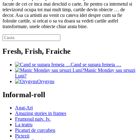
facute de cei ce inca mai deschid o carte, fie pentru ca internetul si
televizorul ocupa tot mai mult timp, cartile devin obiecte … de
decor. Asa ca artistii au venit cu cateva idei despre cum sa fie
folosite cartile, si oricat o sa va doara sa vedeti cartile astfel
transformate, unele obiecte chiar arata bine.
Fresh, Frish, Fraiche
Cand se supara femeia …
Manic Monday sau ursuzi
Luni?
Orygyns
Informal-roll
Agat-Art
Amazing stories in frames
Frumosul naiv. Iv.
La teatru
Picaturi de curcubeu
Pictezii