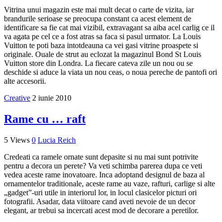
Vitrina unui magazin este mai mult decat o carte de vizita, iar
brandurile serioase se preocupa constant ca acest element de
identificare sa fie cat mai vizibil, extravagant sa aiba acel carlig ce il
va agata pe cel ce a fost atras sa faca si pasul urmator. La Louis
Vuitton te poti baza intotdeauna ca vei gasi vitrine proaspete si
originale. Ouale de strut au eclozat la magazinul Bond St Louis
Vuitton store din Londra. La fiecare cateva zile un nou ou se
deschide si aduce la viata un nou ceas, o noua pereche de pantofi ori
alte accesorii.
Creative
2 iunie 2010
Rame cu … raft
5 Views
0
Lucia Reich
Credeati ca ramele ornate sunt depasite si nu mai sunt potrivite
pentru a decora un perete? Va veti schimba parerea dupa ce veti
vedea aceste rame inovatoare. Inca adoptand designul de baza al
ornamentelor traditionale, aceste rame au vaze, rafturi, carlige si alte
„gadget”-uri utile in interiorul lor, in locul clasicelor picturi ori
fotografii. Asadar, data viitoare cand aveti nevoie de un decor
elegant, ar trebui sa incercati acest mod de decorare a peretilor.