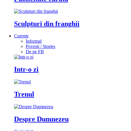
Sculpturi din franghii
Curente
Informal
Povesti / Stories
De pe FB
Intr-o zi
Trenul
Despre Dumnezeu