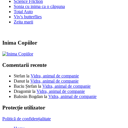
Science Friction
Sonia cu inima ca o căpşuna
Total Auto
Viv's butterflies
Zeita marii
Inima Copiilor
Comentarii recente
Stefan
la
Vidra, animal de companie
Danut
la
Vidra, animal de companie
Baciu Ștefan
la
Vidra, animal de companie
Dragomir
la
Vidra, animal de companie
Balosin Bogdan
la
Vidra, animal de companie
Protecție utilizator
Politică de confidențialitate