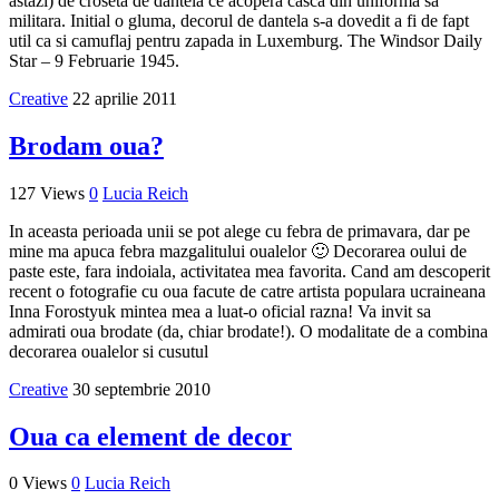
astazi) de croseta de dantela ce acopera casca din uniforma sa
militara. Initial o gluma, decorul de dantela s-a dovedit a fi de fapt
util ca si camuflaj pentru zapada in Luxemburg. The Windsor Daily
Star – 9 Februarie 1945.
Creative
22 aprilie 2011
Brodam oua?
127 Views
0
Lucia Reich
In aceasta perioada unii se pot alege cu febra de primavara, dar pe
mine ma apuca febra mazgalitului oualelor 🙂 Decorarea oului de
paste este, fara indoiala, activitatea mea favorita. Cand am descoperit
recent o fotografie cu oua facute de catre artista populara ucraineana
Inna Forostyuk mintea mea a luat-o oficial razna! Va invit sa
admirati oua brodate (da, chiar brodate!). O modalitate de a combina
decorarea oualelor si cusutul
Creative
30 septembrie 2010
Oua ca element de decor
0 Views
0
Lucia Reich