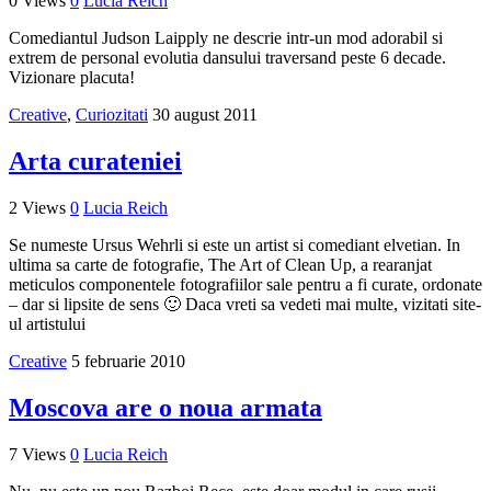
0 Views
0
Lucia Reich
Comediantul Judson Laipply ne descrie intr-un mod adorabil si
extrem de personal evolutia dansului traversand peste 6 decade.
Vizionare placuta!
Creative
,
Curiozitati
30 august 2011
Arta curateniei
2 Views
0
Lucia Reich
Se numeste Ursus Wehrli si este un artist si comediant elvetian. In
ultima sa carte de fotografie, The Art of Clean Up, a rearanjat
meticulos componentele fotografiilor sale pentru a fi curate, ordonate
– dar si lipsite de sens 🙂 Daca vreti sa vedeti mai multe, vizitati site-
ul artistului
Creative
5 februarie 2010
Moscova are o noua armata
7 Views
0
Lucia Reich