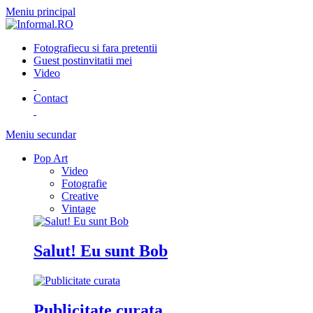
Meniu principal
Fotografie
cu si fara pretentii
Guest post
invitatii mei
Video
Contact
Meniu secundar
Pop Art
Video
Fotografie
Creative
Vintage
Salut! Eu sunt Bob
Publicitate curata