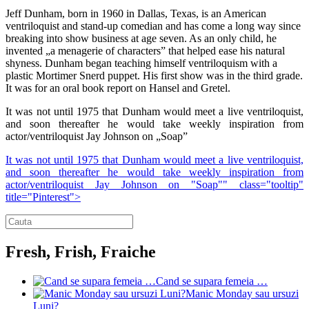
Jeff Dunham, born in 1960 in Dallas, Texas, is an American
ventriloquist and stand-up comedian and has come a long way since
breaking into show business at age seven. As an only child, he
invented „a menagerie of characters” that helped ease his natural
shyness. Dunham began teaching himself ventriloquism with a
plastic Mortimer Snerd puppet. His first show was in the third grade.
It was for an oral book report on Hansel and Gretel.
It was not until 1975 that Dunham would meet a live ventriloquist,
and soon thereafter he would take weekly inspiration from
actor/ventriloquist Jay Johnson on „Soap”
It was not until 1975 that Dunham would meet a live ventriloquist,
and soon thereafter he would take weekly inspiration from
actor/ventriloquist Jay Johnson on "Soap"" class="tooltip"
title="Pinterest">
Fresh, Frish, Fraiche
Cand se supara femeia …
Manic Monday sau ursuzi
Luni?