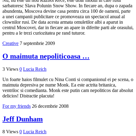
Nu, nu este un nou Razboi Rece, este doar modul in care rusii
sarbatoresc Slava Polunin Snow Show. In fiecare an, dupa o zapada
abundenta, Moscova devine casa pentru circa 100 de oameni, parte
a unei campanii publicitare ce promoveaza un spectacol anual al
clownilor rusi. De data acesta armata omuletilor albi a aparut in
centrul Moscovei, dar in fiecare an apare in diferite parti ale orasului,
pentru a le trezi curiozitatea pe rand tuturor.
Creative
7 septembrie 2009
O maimuta nepoliticoasa …
3 Views
0
Lucia Reich
Un foarte haios filmulet cu Nina Conti si companionul ei pe scena, o
maimuta depresiva pe nume Monk. Ea este actrita britanica,
ventriloc si comedianta. Monk este putin cam nepoliticos dar absolut
delicios! Distractie placuta!
For my friends
26 decembrie 2008
Jeff Dunham
8 Views
0
Lucia Reich