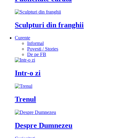
Sculpturi din franghii
Curente
Informal
Povesti / Stories
De pe FB
Intr-o zi
Trenul
Despre Dumnezeu