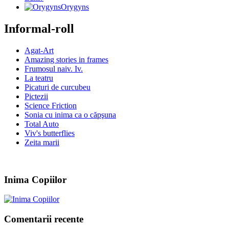
Orygyns
Informal-roll
Agat-Art
Amazing stories in frames
Frumosul naiv. Iv.
La teatru
Picaturi de curcubeu
Pictezii
Science Friction
Sonia cu inima ca o căpşuna
Total Auto
Viv's butterflies
Zeita marii
Inima Copiilor
Comentarii recente