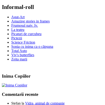
Informal-roll
Agat-Art
Amazing stories in frames
Frumosul naiv. Iv.
La teatru
Picaturi de curcubeu
Pictezii
Science Friction
Sonia cu inima ca o căpşuna
Total Auto
Viv's butterflies
Zeita marii
Inima Copiilor
Comentarii recente
Stefan
la
Vidra, animal de companie