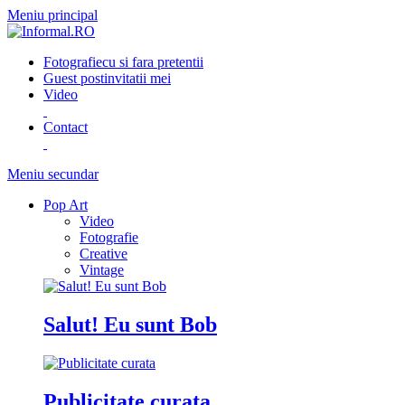
Meniu principal
Fotografie
cu si fara pretentii
Guest post
invitatii mei
Video
Contact
Meniu secundar
Pop Art
Video
Fotografie
Creative
Vintage
Salut! Eu sunt Bob
Publicitate curata