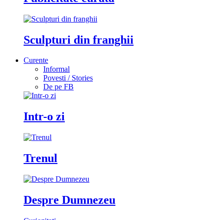
Sculpturi din franghii
Curente
Informal
Povesti / Stories
De pe FB
Intr-o zi
Trenul
Despre Dumnezeu