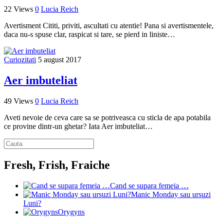
22 Views
0
Lucia Reich
Avertisment Cititi, priviti, ascultati cu atentie! Pana si avertismentele,
daca nu-s spuse clar, raspicat si tare, se pierd in liniste…
Curiozitati
5 august 2017
Aer imbuteliat
49 Views
0
Lucia Reich
Aveti nevoie de ceva care sa se potriveasca cu sticla de apa potabila
ce provine dintr-un ghetar? Iata Aer imbuteliat…
Fresh, Frish, Fraiche
Cand se supara femeia …
Manic Monday sau ursuzi
Luni?
Orygyns