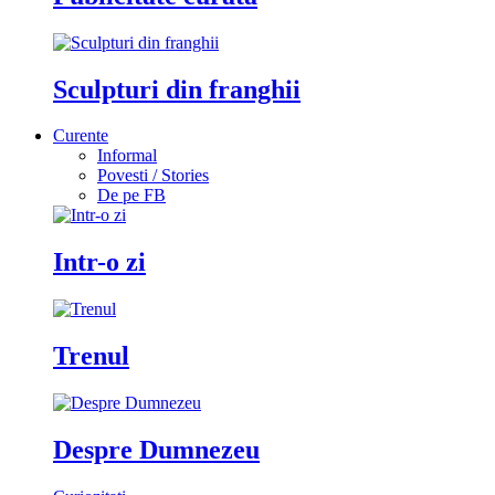
Sculpturi din franghii
Curente
Informal
Povesti / Stories
De pe FB
Intr-o zi
Trenul
Despre Dumnezeu