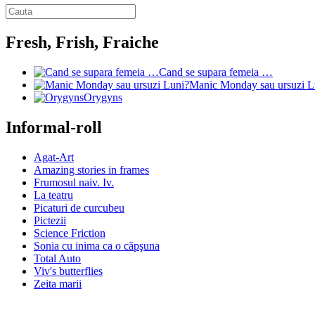
Fresh, Frish, Fraiche
Cand se supara femeia …
Manic Monday sau ursuzi L
Orygyns
Informal-roll
Agat-Art
Amazing stories in frames
Frumosul naiv. Iv.
La teatru
Picaturi de curcubeu
Pictezii
Science Friction
Sonia cu inima ca o căpşuna
Total Auto
Viv's butterflies
Zeita marii