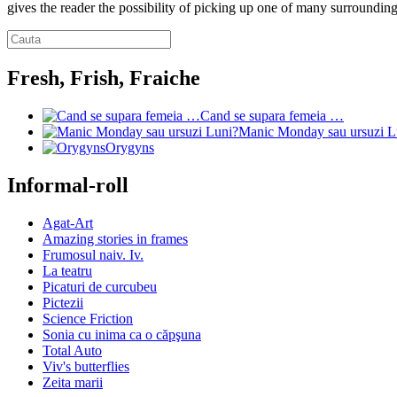
gives the reader the possibility of picking up one of many surroundin
Fresh, Frish, Fraiche
Cand se supara femeia …
Manic Monday sau ursuzi L
Orygyns
Informal-roll
Agat-Art
Amazing stories in frames
Frumosul naiv. Iv.
La teatru
Picaturi de curcubeu
Pictezii
Science Friction
Sonia cu inima ca o căpşuna
Total Auto
Viv's butterflies
Zeita marii