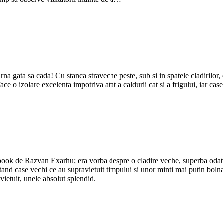
rna gata sa cada! Cu stanca straveche peste, sub si in spatele cladirilor,
ce o izolare excelenta impotriva atat a caldurii cat si a frigului, iar cas
cebook de Razvan Exarhu; era vorba despre o cladire veche, superba odata
 cautand case vechi ce au supravietuit timpului si unor minti mai putin bol
ietuit, unele absolut splendid.