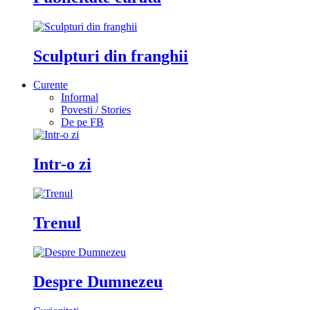
Sculpturi din franghii
Curente
Informal
Povesti / Stories
De pe FB
Intr-o zi
Trenul
Despre Dumnezeu