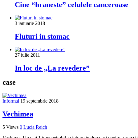
Cine “hraneste” celulele canceroase
3 ianuarie 2018
Fluturi in stomac
27 iulie 2011
In loc de „La revedere”
case
Informal
19 septembrie 2018
Vechimea
5 Views
0
Lucia Reich
Vechimea Un etaj 1 impenetrabil, o intrare in doua usi pentru a avea t