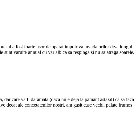
 orasul a fost foarte usor de aparat impotriva invadatorilor de-a lungul
ele sunt varuite annual cu var alb ca sa respinga si nu sa atraga soarele.
, dar care va fi daramata (daca nu e deja la pamant astazi!) ca sa faca
nave decat ale concetatenilor nostri, am gasit case vechi, palate frumos