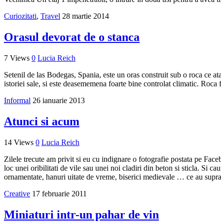
Curiozitati
,
Travel
28 martie 2014
Orasul devorat de o stanca
7 Views
0
Lucia Reich
Setenil de las Bodegas, Spania, este un oras construit sub o roca ce ata
istoriei sale, si este deasememena foarte bine controlat climatic. Roca fa
Informal
26 ianuarie 2013
Atunci si acum
14 Views
0
Lucia Reich
Zilele trecute am privit si eu cu indignare o fotografie postata pe Fa
loc unei oribilitati de vile sau unei noi cladiri din beton si sticla. Si
ornamentate, hanuri uitate de vreme, biserici medievale … ce au suprav
Creative
17 februarie 2011
Miniaturi intr-un pahar de vin