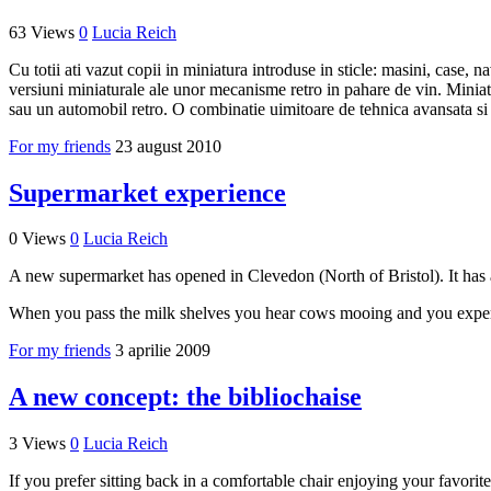
63 Views
0
Lucia Reich
Cu totii ati vazut copii in miniatura introduse in sticle: masini, case
versiuni miniaturale ale unor mecanisme retro in pahare de vin. Miniatur
sau un automobil retro. O combinatie uimitoare de tehnica avansata s
For my friends
23 august 2010
Supermarket experience
0 Views
0
Lucia Reich
A new supermarket has opened in Clevedon (North of Bristol). It has an
When you pass the milk shelves you hear cows mooing and you exper
For my friends
3 aprilie 2009
A new concept: the bibliochaise
3 Views
0
Lucia Reich
If you prefer sitting back in a comfortable chair enjoying your favori