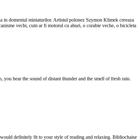
plexa in domeniul miniaturilor. Artistul polonez Szymon Klimek creeaza
ecanisme vechi, cum ar fi motorul cu aburi, o corabie veche, o bicicleta
 you hear the sound of distant thunder and the smell of fresh rain.
uld definitely fit to your style of reading and relaxing. Bibliochaise