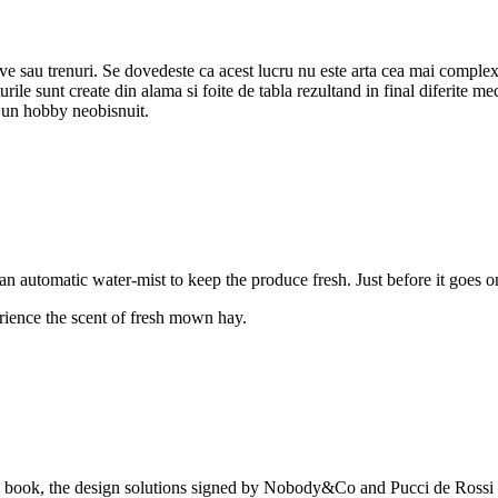
, nave sau trenuri. Se dovedeste ca acest lucru nu este arta cea mai com
ile sunt create din alama si foite de tabla rezultand in final diferite m
i un hobby neobisnuit.
 automatic water-mist to keep the produce fresh. Just before it goes on,
ience the scent of fresh mown hay.
te book, the design solutions signed by Nobody&Co and Pucci de Rossi wo