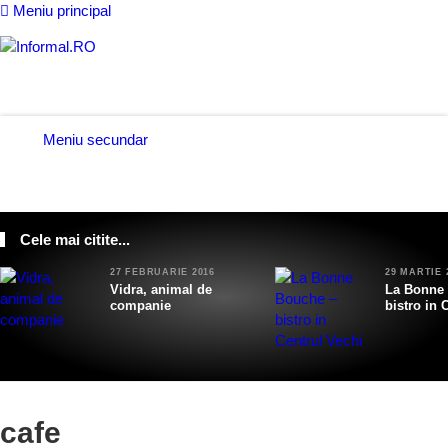
Meniu principal
Meniu secundar
POP ART
CURENTE
CURIOZITATI
TRAVEL
ZA
Cele mai citite...
27 FEBRUARIE 2016
29 MARTIE 
Vidra, animal de
La Bonne
companie
bistro in 
cafe