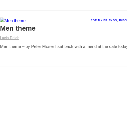
FOR MY FRIENDS
,
INF
Men theme
Lucia Reich
Men theme – by Peter Moser I sat back with a friend at the cafe to