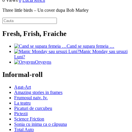
0 Views
0
Lucia Reich
Three little birds – Un cover dupa Bob Marley
Fresh, Frish, Fraiche
Cand se supara femeia …
Manic Monday sau ursuzi
Luni?
Orygyns
Informal-roll
Agat-Art
Amazing stories in frames
Frumosul naiv. Iv.
La teatru
Picaturi de curcubeu
Pictezii
Science Friction
Sonia cu inima ca o căpşuna
Total Auto