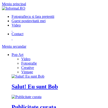
Meniu principal
Fotografie
cu si fara pretentii
Guest post
invitatii mei
Video
Contact
Meniu secundar
Pop Art
Video
Fotografie
Creative
Vintage
Salut! Eu sunt Bob
Publicitate curata