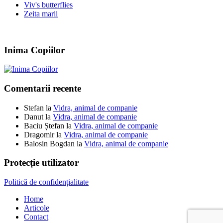
Viv's butterflies
Zeita marii
Inima Copiilor
Comentarii recente
Stefan
la
Vidra, animal de companie
Danut
la
Vidra, animal de companie
Baciu Ștefan
la
Vidra, animal de companie
Dragomir
la
Vidra, animal de companie
Balosin Bogdan
la
Vidra, animal de companie
Protecție utilizator
Politică de confidențialitate
Home
Articole
Contact