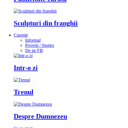
Sculpturi din franghii
Curente
Informal
Povesti / Stories
De pe FB
Intr-o zi
Trenul
Despre Dumnezeu