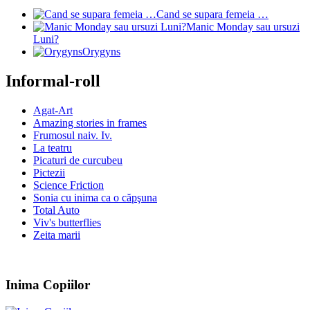
Cand se supara femeia …
Manic Monday sau ursuzi
Luni?
Orygyns
Informal-roll
Agat-Art
Amazing stories in frames
Frumosul naiv. Iv.
La teatru
Picaturi de curcubeu
Pictezii
Science Friction
Sonia cu inima ca o căpşuna
Total Auto
Viv's butterflies
Zeita marii
Inima Copiilor