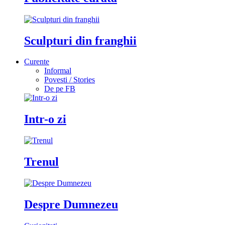
Sculpturi din franghii
Curente
Informal
Povesti / Stories
De pe FB
Intr-o zi
Trenul
Despre Dumnezeu