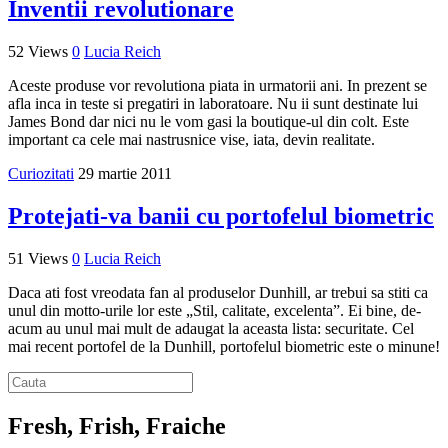
Inventii revolutionare
52 Views
0
Lucia Reich
Aceste produse vor revolutiona piata in urmatorii ani. In prezent se
afla inca in teste si pregatiri in laboratoare. Nu ii sunt destinate lui
James Bond dar nici nu le vom gasi la boutique-ul din colt. Este
important ca cele mai nastrusnice vise, iata, devin realitate.
Curiozitati
29 martie 2011
Protejati-va banii cu portofelul biometric
51 Views
0
Lucia Reich
Daca ati fost vreodata fan al produselor Dunhill, ar trebui sa stiti ca
unul din motto-urile lor este „Stil, calitate, excelenta”. Ei bine, de-
acum au unul mai mult de adaugat la aceasta lista: securitate. Cel
mai recent portofel de la Dunhill, portofelul biometric este o minune!
Fresh, Frish, Fraiche