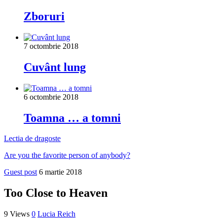
Zboruri
7 octombrie 2018
Cuvânt lung
6 octombrie 2018
Toamna … a tomni
Lectia de dragoste
Are you the favorite person of anybody?
Guest post
6 martie 2018
Too Close to Heaven
9 Views
0
Lucia Reich