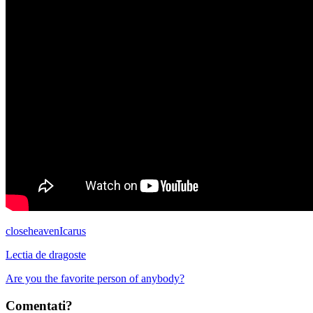
close
heaven
Icarus
Lectia de dragoste
Are you the favorite person of anybody?
Comentati?