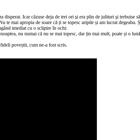
a disperat. Icar căzuse deja de trei ori şi era plin de julituri şi trebuise s
 Nu te mai apropia de soare că ți se topesc aripile și am lucrat degeaba. Ș
gând imediat cu o sclipire în ochi:
noaptea, nu numai că nu se mai topesc, dar țin mai mult, poate și o lun
ideli poveștii, cum ne-a fost scris.