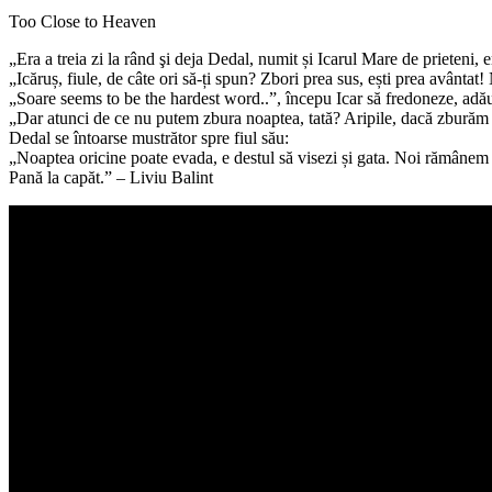
Too Close to Heaven
„Era a treia zi la rând şi deja Dedal, numit și Icarul Mare de prieteni, er
„Icăruș, fiule, de câte ori să-ți spun? Zbori prea sus, ești prea avântat!
„Soare seems to be the hardest word..”, începu Icar să fredoneze, adău
„Dar atunci de ce nu putem zbura noaptea, tată? Aripile, dacă zburăm 
Dedal se întoarse mustrător spre fiul său:
„Noaptea oricine poate evada, e destul să visezi și gata. Noi rămânem f
Pană la capăt.” – Liviu Balint