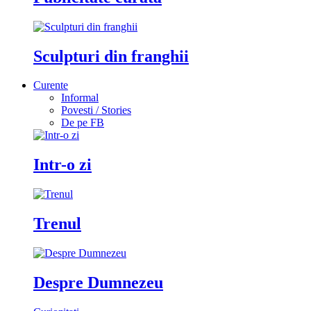
Sculpturi din franghii
Curente
Informal
Povesti / Stories
De pe FB
Intr-o zi
Trenul
Despre Dumnezeu