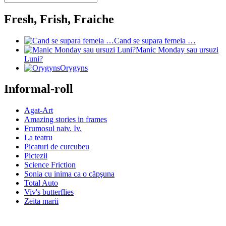
Fresh, Frish, Fraiche
Cand se supara femeia …
Manic Monday sau ursuzi
Luni?
Orygyns
Informal-roll
Agat-Art
Amazing stories in frames
Frumosul naiv. Iv.
La teatru
Picaturi de curcubeu
Pictezii
Science Friction
Sonia cu inima ca o căpşuna
Total Auto
Viv's butterflies
Zeita marii