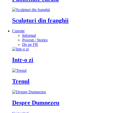
Sculpturi din franghii
Curente
Informal
Povesti / Stories
De pe FB
Intr-o zi
Trenul
Despre Dumnezeu