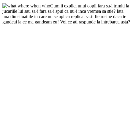
Cum ii explici unui copil fara sa-l trimiti la
jucariile lui sau sa-i fara sa-i spui ca nu-i inca vremea sa stie? Iata
una din situatiile in care nu se aplica replica: sa-ti fie rusine daca te
gandeai la ce ma gandeam eu! Voi ce ati raspunde la intrebarea asta?