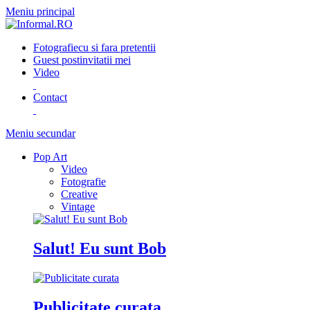
Meniu principal
Fotografie
cu si fara pretentii
Guest post
invitatii mei
Video
Contact
Meniu secundar
Pop Art
Video
Fotografie
Creative
Vintage
Salut! Eu sunt Bob
Publicitate curata