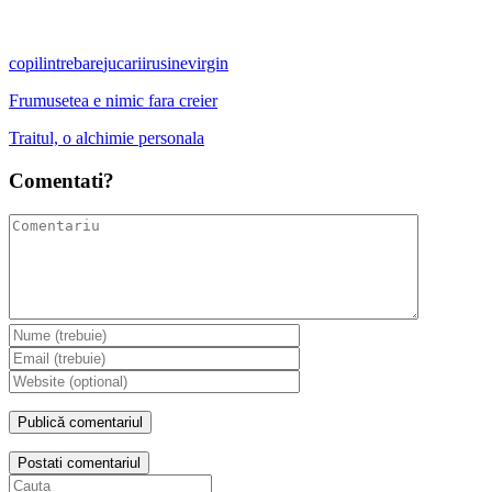
copil
intrebare
jucarii
rusine
virgin
Frumusetea e nimic fara creier
Traitul, o alchimie personala
Comentati?
Postati comentariul