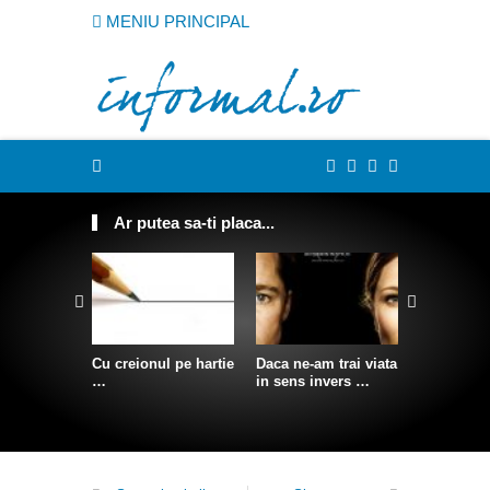
MENIU PRINCIPAL
Ar putea sa-ti placa...
Cu creionul pe hartie
Daca ne-am trai viata
Somn conf
…
in sens invers …
agatat pe 
stanca