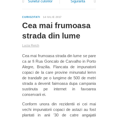
Sunetul culorilor
Siguranta
0
CURIOZITATI
14 IULIE 2017
Cea mai frumoasa
strada din lume
Lucia Reich
Cea mai frumoasa strada din lume se pare
ca ar fi Rua Goncalo de Carvalho in Porto
Alegre, Brazilia. Flancata de impunatorii
copaci de la care provine minunatul lemn
de trandafir pe o lungime de 500 de metri
strada a devenit faimoasa dupa campania
sustinuta pe internet in favoarea
conservarii ei.
Conform unora din rezidentii ei cei mai
vechi impunatorii copaci de astazi au fost
plantati in anii ’30 de catre angajatii