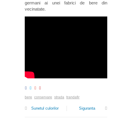
germani ai unei fabrici de bere din
vecinatate.
bere
conservare
strada
trandafir
Sunetul culorilor
Siguranta