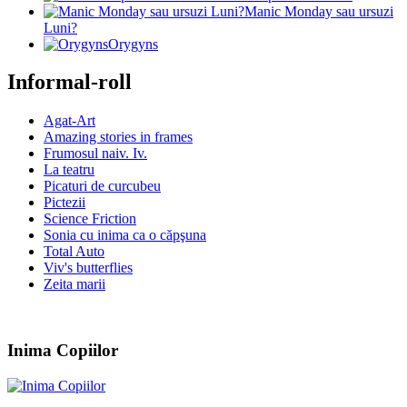
Manic Monday sau ursuzi
Luni?
Orygyns
Informal-roll
Agat-Art
Amazing stories in frames
Frumosul naiv. Iv.
La teatru
Picaturi de curcubeu
Pictezii
Science Friction
Sonia cu inima ca o căpşuna
Total Auto
Viv's butterflies
Zeita marii
Inima Copiilor