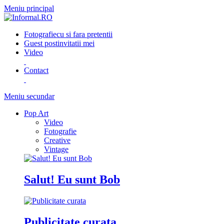
Meniu principal
Fotografie
cu si fara pretentii
Guest post
invitatii mei
Video
Contact
Meniu secundar
Pop Art
Video
Fotografie
Creative
Vintage
Salut! Eu sunt Bob
Publicitate curata