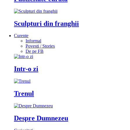
Sculpturi din franghii
Curente
Informal
Povesti / Stories
De pe FB
Intr-o zi
Trenul
Despre Dumnezeu