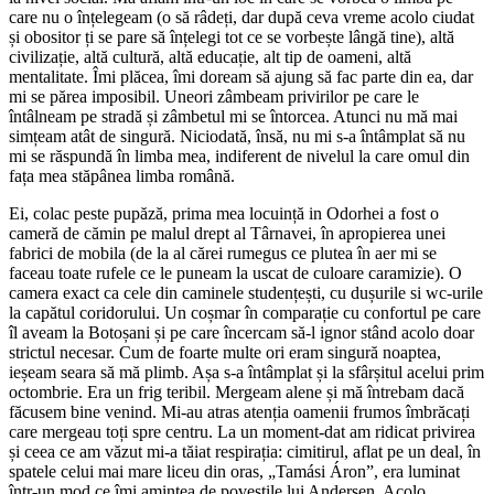
care nu o înțelegeam (o să râdeți, dar după ceva vreme acolo ciudat
și obositor ți se pare să înțelegi tot ce se vorbește lângă tine), altă
civilizație, altă cultură, altă educație, alt tip de oameni, altă
mentalitate. Îmi plăcea, îmi doream să ajung să fac parte din ea, dar
mi se părea imposibil. Uneori zâmbeam privirilor pe care le
întâlneam pe stradă și zâmbetul mi se întorcea. Atunci nu mă mai
simțeam atât de singură. Niciodată, însă, nu mi s-a întâmplat să nu
mi se răspundă în limba mea, indiferent de nivelul la care omul din
fața mea stăpânea limba română.
Ei, colac peste pupăză, prima mea locuință in Odorhei a fost o
cameră de cămin pe malul drept al Târnavei, în apropierea unei
fabrici de mobila (de la al cărei rumegus ce plutea în aer mi se
faceau toate rufele ce le puneam la uscat de culoare caramizie). O
camera exact ca cele din caminele studențești, cu dușurile si wc-urile
la capătul coridorului. Un coșmar în comparație cu confortul pe care
îl aveam la Botoșani și pe care încercam să-l ignor stând acolo doar
strictul necesar. Cum de foarte multe ori eram singură noaptea,
ieșeam seara să mă plimb. Așa s-a întâmplat și la sfârșitul acelui prim
octombrie. Era un frig teribil. Mergeam alene și mă întrebam dacă
făcusem bine venind. Mi-au atras atenția oamenii frumos îmbrăcați
care mergeau toți spre centru. La un moment-dat am ridicat privirea
și ceea ce am văzut mi-a tăiat respirația: cimitirul, aflat pe un deal, în
spatele celui mai mare liceu din oras, „Tamási Áron”, era luminat
într-un mod ce îmi amintea de poveștile lui Andersen. Acolo