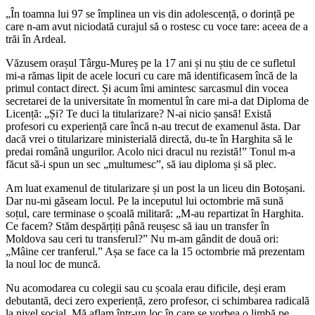
„În toamna lui 97 se împlinea un vis din adolescență, o dorință pe
care n-am avut niciodată curajul să o rostesc cu voce tare: aceea de a
trăi în Ardeal.
Văzusem orașul Târgu-Mureș pe la 17 ani și nu știu de ce sufletul
mi-a rămas lipit de acele locuri cu care mă identificasem încă de la
primul contact direct. Și acum îmi amintesc sarcasmul din vocea
secretarei de la universitate în momentul în care mi-a dat Diploma de
Licență: „Și? Te duci la titularizare? N-ai nicio șansă! Există
profesori cu experiență care încă n-au trecut de examenul ăsta. Dar
dacă vrei o titularizare ministerială directă, du-te în Harghita să le
predai română ungurilor. Acolo nici dracul nu rezistă!” Tonul m-a
făcut să-i spun un sec „multumesc”, să iau diploma și să plec.
Am luat examenul de titularizare și un post la un liceu din Botoșani.
Dar nu-mi găseam locul. Pe la inceputul lui octombrie mă sună
soțul, care terminase o școală militară: „M-au repartizat în Harghita.
Ce facem? Stăm despărțiți până reușesc să iau un transfer în
Moldova sau ceri tu transferul?” Nu m-am gândit de două ori:
„Mâine cer tranferul.” Așa se face ca la 15 octombrie mă prezentam
la noul loc de muncă.
Nu acomodarea cu colegii sau cu școala erau dificile, deși eram
debutantă, deci zero experiență, zero profesor, ci schimbarea radicală
la nivel social. Mă aflam într-un loc în care se vorbea o limbă pe