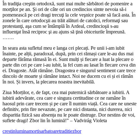
În tradiţia creştin ortodoxă, sunt mai multe sărbători de pomenire a
morţilor pe an. Şi ori de câte ori un credincios simte nevoia să-i
pomenească pe cei dragi trecuţi la cele veşnice poate să facă asta. În
zonele în care ortodocşii au trăit alături de catolici, reformaţi sau
protestanţi, aşa cum se întâmplă în Ardeal, credincioşii s-au
influenţat însă reciproc şi au ajuns să ţină obiceiurile împreună.
…….
In seara asta sufletul meu e langa cei plecați. Pe unii i-am iubit
înainte, pe alții, paradoxal, după, prin cei rămași care le-au dus mai
departe fărâma rămasă în ei. Sunt mulți și fiecare a luat la plecare o
parte din cei pe care i-au iubit, la fel cum au lasat în fiecare ceva din
ei. Dragoste. Atât rămâne. Dragostea e singurul sentiment care trece
dincolo de moarte și rămâne intact. Noi ne ducem cu ei și ei rămân
în noi. Și invers, la plecarea noastra inevitabilă.
Ziua Morților, e, de fapt, cea mai puternică sărbătoare a iubirii. A
iubirii adevărate, cea care e singura certitudine ce ne ramâne în
haosul prin care trecem și pe care îl numim viață. Cea care ne uneste
definitiv, prin fire nevazute, pe care nici distanta, nici durerea, nici
disparitia fizică sau absența nu le poate distruge. Dor nestins de voi,
suflete dragi! Zbor lin în lumină!” – Vadvirág Violeta
crestin
lumina
morti
sarbatoare
traditie
zbor