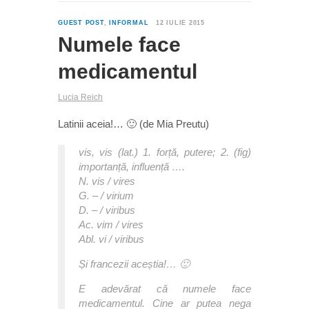
0
GUEST POST
,
INFORMAL
12 IULIE 2015
Numele face
medicamentul
Lucia Reich
Latinii aceia!… 🙂 (de Mia Preutu)
vis, vis (lat.) 1. forță, putere; 2. (fig)
importanță, influență ….
N. vis / vires
G. – / virium
D. – / viribus
Ac. vim / vires
Abl. vi / viribus
Și francezii aceștia!… 🙂
E adevărat că numele face
medicamentul. Cine ar putea nega