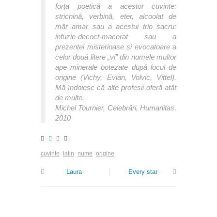
forța poetică a acestor cuvinte:
stricnină, verbină, eter, alcoolat de
măr amar sau a acestui trio sacru:
infuzie-decoct-macerat sau a
prezenței misterioase și evocatoare a
celor două litere „vi” din numele multor
ape minerale botezate după locul de
origine (Vichy, Evian, Volvic, Vittel).
Mă îndoiesc că alte profesii oferă atât
de multe.
Michel Tournier, Celebrări, Humanitas,
2010
cuvinte
latin
nume
origine
Laura
Every star