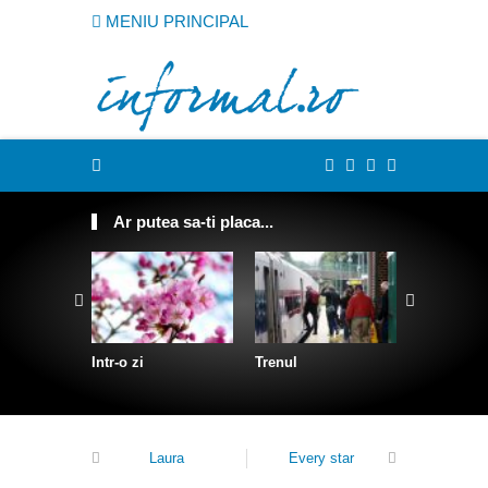
MENIU PRINCIPAL
Ar putea sa-ti placa...
Intr-o zi
Trenul
Despre D
Laura
Every star