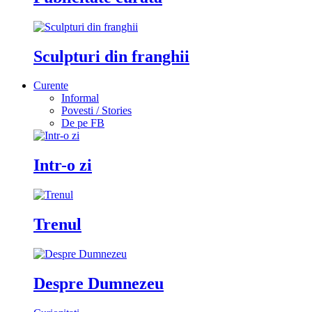
Sculpturi din franghii
Curente
Informal
Povesti / Stories
De pe FB
Intr-o zi
Trenul
Despre Dumnezeu