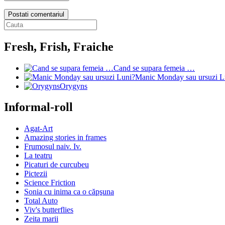
Postati comentariul
Fresh, Frish, Fraiche
Cand se supara femeia …
Manic Monday sau ursuzi L
Orygyns
Informal-roll
Agat-Art
Amazing stories in frames
Frumosul naiv. Iv.
La teatru
Picaturi de curcubeu
Pictezii
Science Friction
Sonia cu inima ca o căpşuna
Total Auto
Viv's butterflies
Zeita marii