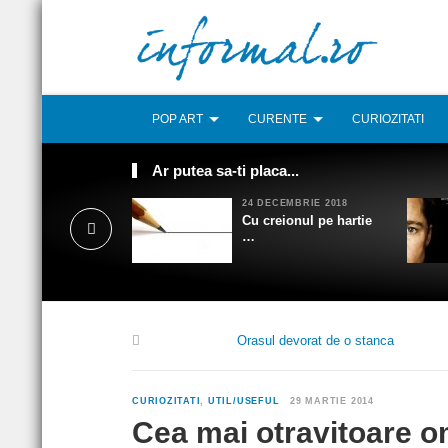
POP ART
CURENTE
CURIOZITATI
Ar putea sa-ti placa...
24 DECEMBRIE 2018
Cu creionul pe hartie
…
Orasul devorat de o stanca
CURIOZITATI
,
UTIL/USEFUL
29 MARTIE 2014
Cea mai otravitoare o