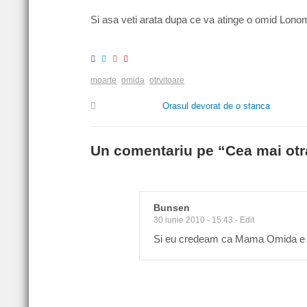
Si asa veti arata dupa ce va atinge o omid Lono
moarte
omida
otrvitoare
Orasul devorat de o stanca
Un comentariu pe “
Cea mai otr
Bunsen
30 iunie 2010 - 15:43
-
Edit
Si eu credeam ca Mama Omida e c