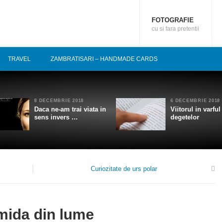
FOTOGRAFIE
cu si fara pretentii
TRAVEL
ZAMBRATISARI – HANDMADE CARDS
8 DECEMBRIE 2018
6 DECEMBRIE 2018
Daca ne-am trai viata in
Viitorul in varful
sens invers …
degetelor
Curiozitate de urs polar
1
mida din lume