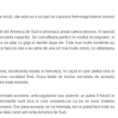
lte omizi, dar asta nu o va opri sa cauzeze hemoragii interne severe
icale din America de Sud si provoaca anual cateva decese, in special
 scoarta copacilor. Se camufleaza perfect in mediul inconjurator, si
a va uitat cu grija si atentie dupa ele. Cele mai multe incidente au
si fara sa stie s-au atins de una ori mai multe omizi, ce elibereaza
rne, insuficienta renala si hemoliza. In cazul in care pielea vine in
ea rezultatul final. Doza letala de toxina secretata de aceasta
tre toate toxinele.
nalei acesteia: anticoagulantul sau puternic ar putea fi folosit in
ercetarile sunt inca in curs srerandu-se ca se va reusi izolarea
oase. Dar pana aceasta se va intampla, tot ce puteti face este sa
rea data cand veti vizita America de Sud.