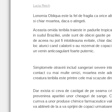
Lucia Reich
Lonomia Obliqua este la fel de fragila ca orice a
si chiar moartea, daca o atingeti.
Aceasta omida teribila traieste in padurile trop
in sudul Braziliei, unde sunt de obicei gasite pe
de aceea nu pot fi intotdeauna evitate, chiar dac
loc atunci cand calatorii s-au rezemat de copaci 
un venin anticoagulant foarte puternic.
Simptomele otravirii includ sangerari severe inte
contact cu mai multe omizi, moartea este ades
creatura teribila este printre cele mai scazute din
Dar exista si ceva de castigat de pe seama crimi
prevenirea aparitiei unor cheaguri de sange. C
cumva a unor produse chimice farmaceutice valor
va abtineti de la a va sprijini de copaci urmatoa