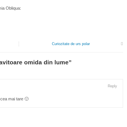
mia Obliqua:
Curiozitate de urs polar
avitoare omida din lume
”
Reply
ea mai tare 🙂