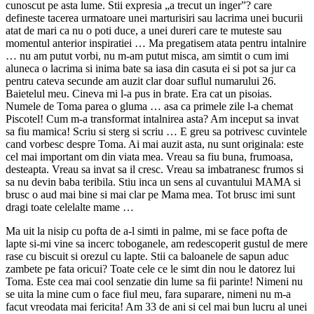
cunoscut pe asta lume. Stii expresia „a trecut un inger”? care
defineste tacerea urmatoare unei marturisiri sau lacrima unei bucurii
atat de mari ca nu o poti duce, a unei dureri care te muteste sau
momentul anterior inspiratiei … Ma pregatisem atata pentru intalnire
… nu am putut vorbi, nu m-am putut misca, am simtit o cum imi
aluneca o lacrima si inima bate sa iasa din casuta ei si pot sa jur ca
pentru cateva secunde am auzit clar doar suflul numarului 26.
Baietelul meu. Cineva mi l-a pus in brate. Era cat un pisoias.
Numele de Toma parea o gluma … asa ca primele zile l-a chemat
Piscotel! Cum m-a transformat intalnirea asta? Am inceput sa invat
sa fiu mamica! Scriu si sterg si scriu … E greu sa potrivesc cuvintele
cand vorbesc despre Toma. Ai mai auzit asta, nu sunt originala: este
cel mai important om din viata mea. Vreau sa fiu buna, frumoasa,
desteapta. Vreau sa invat sa il cresc. Vreau sa imbatranesc frumos si
sa nu devin baba teribila. Stiu inca un sens al cuvantului MAMA si
brusc o aud mai bine si mai clar pe Mama mea. Tot brusc imi sunt
dragi toate celelalte mame …
Ma uit la nisip cu pofta de a-l simti in palme, mi se face pofta de
lapte si-mi vine sa incerc toboganele, am redescoperit gustul de mere
rase cu biscuit si orezul cu lapte. Stii ca baloanele de sapun aduc
zambete pe fata oricui? Toate cele ce le simt din nou le datorez lui
Toma. Este cea mai cool senzatie din lume sa fii parinte! Nimeni nu
se uita la mine cum o face fiul meu, fara suparare, nimeni nu m-a
facut vreodata mai fericita! Am 33 de ani si cel mai bun lucru al unei