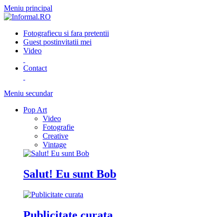
Meniu principal
Fotografie
cu si fara pretentii
Guest post
invitatii mei
Video
Contact
Meniu secundar
Pop Art
Video
Fotografie
Creative
Vintage
Salut! Eu sunt Bob
Publicitate curata