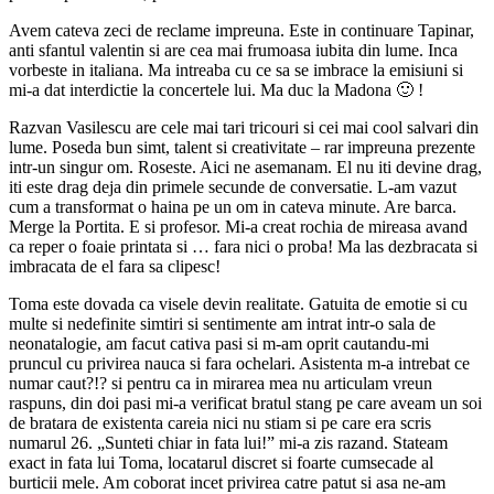
Avem cateva zeci de reclame impreuna. Este in continuare Tapinar,
anti sfantul valentin si are cea mai frumoasa iubita din lume. Inca
vorbeste in italiana. Ma intreaba cu ce sa se imbrace la emisiuni si
mi-a dat interdictie la concertele lui. Ma duc la Madona 🙂 !
Razvan Vasilescu are cele mai tari tricouri si cei mai cool salvari din
lume. Poseda bun simt, talent si creativitate – rar impreuna prezente
intr-un singur om. Roseste. Aici ne asemanam. El nu iti devine drag,
iti este drag deja din primele secunde de conversatie. L-am vazut
cum a transformat o haina pe un om in cateva minute. Are barca.
Merge la Portita. E si profesor. Mi-a creat rochia de mireasa avand
ca reper o foaie printata si … fara nici o proba! Ma las dezbracata si
imbracata de el fara sa clipesc!
Toma este dovada ca visele devin realitate. Gatuita de emotie si cu
multe si nedefinite simtiri si sentimente am intrat intr-o sala de
neonatalogie, am facut cativa pasi si m-am oprit cautandu-mi
pruncul cu privirea nauca si fara ochelari. Asistenta m-a intrebat ce
numar caut?!? si pentru ca in mirarea mea nu articulam vreun
raspuns, din doi pasi mi-a verificat bratul stang pe care aveam un soi
de bratara de existenta careia nici nu stiam si pe care era scris
numarul 26. „Sunteti chiar in fata lui!” mi-a zis razand. Stateam
exact in fata lui Toma, locatarul discret si foarte cumsecade al
burticii mele. Am coborat incet privirea catre patut si asa ne-am