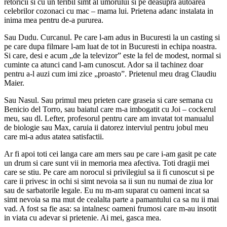
retoricii si cu un teribil simt al umorului si pe deasupra autoarea
celebrilor cozonaci cu mac – mama lui. Prietena adanc instalata in
inima mea pentru de-a pururea.
Sau Dudu. Curcanul. Pe care l-am adus in Bucuresti la un casting si
pe care dupa filmare l-am luat de tot in Bucuresti in echipa noastra.
Si care, desi e acum „de la televizor” este la fel de modest, normal si
cuminte ca atunci cand l-am cunoscut. Ador sa il tachinez doar
pentru a-l auzi cum imi zice „proasto”. Prietenul meu drag Claudiu
Maier.
Sau Nasul. Sau primul meu prieten care graseia si care semana cu
Benicio del Torro, sau baiatul care m-a imbogatit cu Joi – cockerul
meu, sau dl. Lefter, profesorul pentru care am invatat tot manualul
de biologie sau Max, caruia ii datorez interviul pentru jobul meu
care mi-a adus atatea satisfactii.
Ar fi apoi toti cei langa care am mers sau pe care i-am gasit pe cate
un drum si care sunt vii in memoria mea afectiva. Toti dragii mei
care se stiu. Pe care am norocul si privilegiul sa ii fi cunoscut si pe
care ii privesc in ochi si simt nevoia sa ii sun nu numai de ziua lor
sau de sarbatorile legale. Eu nu m-am suparat cu oameni incat sa
simt nevoia sa ma mut de cealalta parte a pamantului ca sa nu ii mai
vad. A fost sa fie asa: sa intalnesc oameni frumosi care m-au insotit
in viata cu adevar si prietenie. Ai mei, gasca mea.