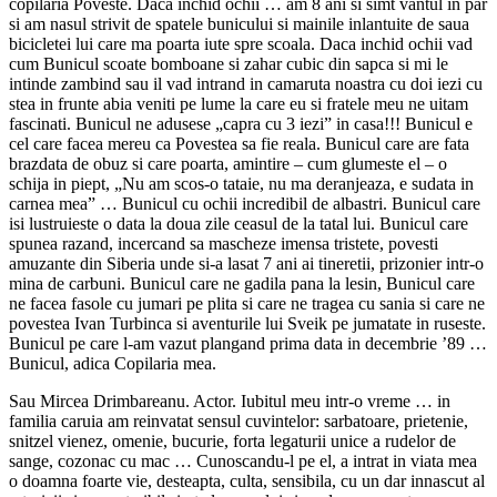
copilaria Poveste. Daca inchid ochii … am 8 ani si simt vantul in par
si am nasul strivit de spatele bunicului si mainile inlantuite de saua
bicicletei lui care ma poarta iute spre scoala. Daca inchid ochii vad
cum Bunicul scoate bomboane si zahar cubic din sapca si mi le
intinde zambind sau il vad intrand in camaruta noastra cu doi iezi cu
stea in frunte abia veniti pe lume la care eu si fratele meu ne uitam
fascinati. Bunicul ne adusese „capra cu 3 iezi” in casa!!! Bunicul e
cel care facea mereu ca Povestea sa fie reala. Bunicul care are fata
brazdata de obuz si care poarta, amintire – cum glumeste el – o
schija in piept, „Nu am scos-o tataie, nu ma deranjeaza, e sudata in
carnea mea” … Bunicul cu ochii incredibil de albastri. Bunicul care
isi lustruieste o data la doua zile ceasul de la tatal lui. Bunicul care
spunea razand, incercand sa mascheze imensa tristete, povesti
amuzante din Siberia unde si-a lasat 7 ani ai tineretii, prizonier intr-o
mina de carbuni. Bunicul care ne gadila pana la lesin, Bunicul care
ne facea fasole cu jumari pe plita si care ne tragea cu sania si care ne
povestea Ivan Turbinca si aventurile lui Sveik pe jumatate in ruseste.
Bunicul pe care l-am vazut plangand prima data in decembrie ’89 …
Bunicul, adica Copilaria mea.
Sau Mircea Drimbareanu. Actor. Iubitul meu intr-o vreme … in
familia caruia am reinvatat sensul cuvintelor: sarbatoare, prietenie,
snitzel vienez, omenie, bucurie, forta legaturii unice a rudelor de
sange, cozonac cu mac … Cunoscandu-l pe el, a intrat in viata mea
o doamna foarte vie, desteapta, culta, sensibila, cu un dar innascut al