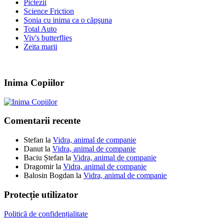
Pictezii
Science Friction
Sonia cu inima ca o căpşuna
Total Auto
Viv's butterflies
Zeita marii
Inima Copiilor
Comentarii recente
Stefan
la
Vidra, animal de companie
Danut
la
Vidra, animal de companie
Baciu Ștefan
la
Vidra, animal de companie
Dragomir
la
Vidra, animal de companie
Balosin Bogdan
la
Vidra, animal de companie
Protecție utilizator
Politică de confidențialitate