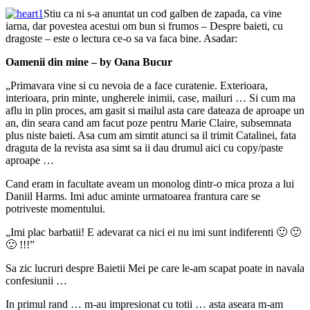
Stiu ca ni s-a anuntat un cod galben de zapada, ca vine
iarna, dar povestea acestui om bun si frumos – Despre baieti, cu
dragoste – este o lectura ce-o sa va faca bine. Asadar:
Oamenii din mine – by Oana Bucur
„Primavara vine si cu nevoia de a face curatenie. Exterioara,
interioara, prin minte, ungherele inimii, case, mailuri … Si cum ma
aflu in plin proces, am gasit si mailul asta care dateaza de aproape un
an, din seara cand am facut poze pentru Marie Claire, subsemnata
plus niste baieti. Asa cum am simtit atunci sa il trimit Catalinei, fata
draguta de la revista asa simt sa ii dau drumul aici cu copy/paste
aproape …
Cand eram in facultate aveam un monolog dintr-o mica proza a lui
Daniil Harms. Imi aduc aminte urmatoarea frantura care se
potriveste momentului.
„Imi plac barbatii! E adevarat ca nici ei nu imi sunt indiferenti 🙂 🙂
🙂 !!!”
Sa zic lucruri despre Baietii Mei pe care le-am scapat poate in navala
confesiunii …
In primul rand … m-au impresionat cu totii … asta aseara m-am