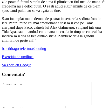
zile poate fi faptul simplu de a ma fi plimbat cu fiul meu de mana. Si
crede-ma nu e deloc putin. O sa iti aduci sigur aminte de ce ti-am
spus cand puiul tau se va agata de tine.
S-au intamplat multe demne de pastrat in sertare la sedinta foto de
ieri. Pentru mine cel mai emotionant a fost sa il vad pe Toma
alergand dupa Paco, cainele lui Alex Galmeanu, strigand intr-una
Tida Apaaaaa, tinandu-l cu o mana de coada in timp ce cu cealalta
incerca sa ii dea sa bea dintr-o sticla. Zambesc deja la gandul
amintirii de peste ani!”
baieti
dragoste
lectura
shooting
Exercitiu de umilinta
Sa zbori cu Google
Comentati?