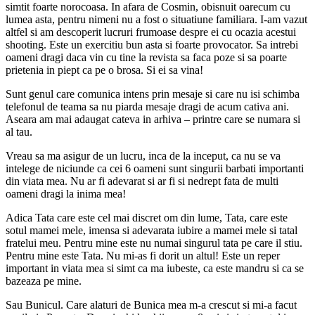
simtit foarte norocoasa. In afara de Cosmin, obisnuit oarecum cu
lumea asta, pentru nimeni nu a fost o situatiune familiara. I-am vazut
altfel si am descoperit lucruri frumoase despre ei cu ocazia acestui
shooting. Este un exercitiu bun asta si foarte provocator. Sa intrebi
oameni dragi daca vin cu tine la revista sa faca poze si sa poarte
prietenia in piept ca pe o brosa. Si ei sa vina!
Sunt genul care comunica intens prin mesaje si care nu isi schimba
telefonul de teama sa nu piarda mesaje dragi de acum cativa ani.
Aseara am mai adaugat cateva in arhiva – printre care se numara si
al tau.
Vreau sa ma asigur de un lucru, inca de la inceput, ca nu se va
intelege de niciunde ca cei 6 oameni sunt singurii barbati importanti
din viata mea. Nu ar fi adevarat si ar fi si nedrept fata de multi
oameni dragi la inima mea!
Adica Tata care este cel mai discret om din lume, Tata, care este
sotul mamei mele, imensa si adevarata iubire a mamei mele si tatal
fratelui meu. Pentru mine este nu numai singurul tata pe care il stiu.
Pentru mine este Tata. Nu mi-as fi dorit un altul! Este un reper
important in viata mea si simt ca ma iubeste, ca este mandru si ca se
bazeaza pe mine.
Sau Bunicul. Care alaturi de Bunica mea m-a crescut si mi-a facut