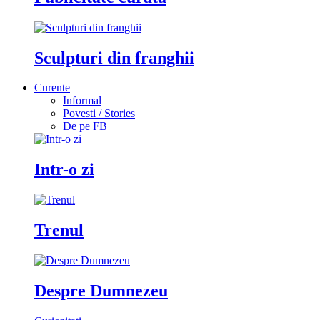
Sculpturi din franghii
Curente
Informal
Povesti / Stories
De pe FB
Intr-o zi
Trenul
Despre Dumnezeu