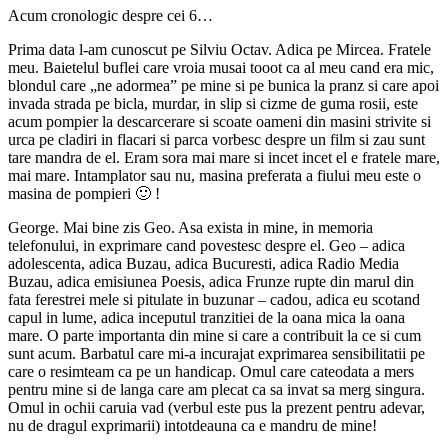
Acum cronologic despre cei 6…
Prima data l-am cunoscut pe Silviu Octav. Adica pe Mircea. Fratele
meu. Baietelul buflei care vroia musai tooot ca al meu cand era mic,
blondul care „ne adormea” pe mine si pe bunica la pranz si care apoi
invada strada pe bicla, murdar, in slip si cizme de guma rosii, este
acum pompier la descarcerare si scoate oameni din masini strivite si
urca pe cladiri in flacari si parca vorbesc despre un film si zau sunt
tare mandra de el. Eram sora mai mare si incet incet el e fratele mare,
mai mare. Intamplator sau nu, masina preferata a fiului meu este o
masina de pompieri 🙂 !
George. Mai bine zis Geo. Asa exista in mine, in memoria
telefonului, in exprimare cand povestesc despre el. Geo – adica
adolescenta, adica Buzau, adica Bucuresti, adica Radio Media
Buzau, adica emisiunea Poesis, adica Frunze rupte din marul din
fata ferestrei mele si pitulate in buzunar – cadou, adica eu scotand
capul in lume, adica inceputul tranzitiei de la oana mica la oana
mare. O parte importanta din mine si care a contribuit la ce si cum
sunt acum. Barbatul care mi-a incurajat exprimarea sensibilitatii pe
care o resimteam ca pe un handicap. Omul care cateodata a mers
pentru mine si de langa care am plecat ca sa invat sa merg singura.
Omul in ochii caruia vad (verbul este pus la prezent pentru adevar,
nu de dragul exprimarii) intotdeauna ca e mandru de mine!