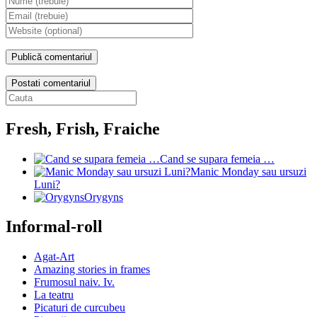
Postati comentariul
Fresh, Frish, Fraiche
Cand se supara femeia …
Manic Monday sau ursuzi
Luni?
Orygyns
Informal-roll
Agat-Art
Amazing stories in frames
Frumosul naiv. Iv.
La teatru
Picaturi de curcubeu