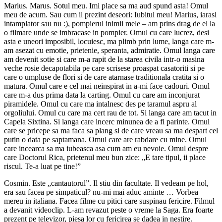
Marius. Marus. Sotul meu. Imi place sa ma aud spund asta! Omul
meu de acum. Sau cum il prezint deseori: Iubitul meu! Marius, iarasi
intamplator sau nu :), pompierul inimii mele – am prins drag de el la
o filmare unde se imbracase in pompier. Omul cu care lucrez, desi
asta e uneori imposibil, locuiesc, ma plimb prin lume, langa care m-
am asezat cu emotie, prietenie, speranta, admiratie. Omul langa care
am devenit sotie si care m-a rapit de la starea civila intr-o masina
veche rosie decapotabila pe care scrisese proaspat casatoriti si pe
care o umpluse de flori si de care atarnase traditionala cratita si o
matura. Omul care e cel mai neinspirat in a-mi face cadouri. Omul
care m-a dus prima data la carting. Omul cu care am inconjurat
piramidele. Omul cu care ma intalnesc des pe taramul aspru al
orgoliului. Omul cu care ma cert rau de tot. Si langa care am tacut in
Capela Sixtina. Si langa care incerc minunea de a fi parinte. Omul
care se pricepe sa ma faca sa plang si de care vreau sa ma despart cel
putin o data pe saptamana. Omul care are rabdare cu mine. Omul
care incearca sa ma iubeasca asa cum am eu nevoie. Omul despre
care Doctorul Rica, prietenul meu bun zice: „E tare tipul, ii place
riscul. Te-a luat pe tine!”
Cosmin. Este „cantautorul”. Il stiu din facultate. Il vedeam pe hol,
era sau facea pe simpaticul? nu-mi mai aduc aminte … Vorbea
mereu in italiana. Facea filme cu pitici care suspinau fericire. Filmul
a devanit videoclip. L-am revazut peste o vreme la Saga. Era foarte
prezent pe televizor, piesa lor cu fericirea se dadea in nestire.