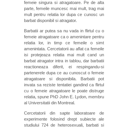
femeie singura si atragatoare. Pe de alta
parte, femeile muncesc mai mult, trag mai
mult pentru relatia lor dupa ce cunosc un
barbat disponibil si atragator.
Barbatii ar putea sa nu vada in flirtul cu o
femeie atragatoare ca o amenintare pentru
relatia lor, in timp ce femeile o simt
amenintata. Cercetatorii au aflat ca femeile
isi protejeaza relatia mai mult cand un
barbat atragator intra in tablou, dar barbatii
reactioneaza diferit, ei respingandu-si
partenerele dupa ce au cunoscut o femeie
atragatoare si disponibila. Barbatii pot
invata sa reziste tentatiei gandind ca flirtul
cu o femeie atragatoare le poate distruge
relatia, spune PhD John E. Lydon, membru
al Universitatii din Montreal.
Cercetatorii din sapte laboratoare de
experimente folosind drept subiecte ale
studiului 724 de heterosexuali, barbati si