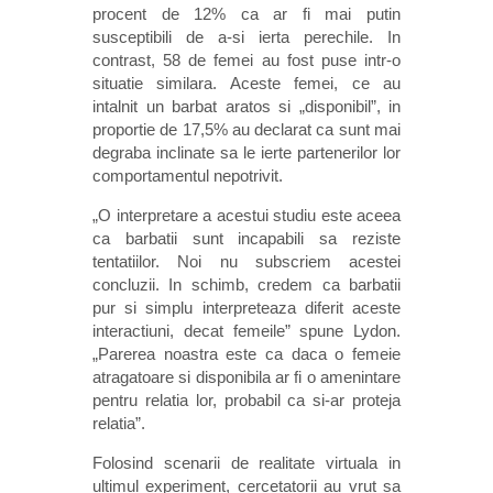
procent de 12% ca ar fi mai putin
susceptibili de a-si ierta perechile. In
contrast, 58 de femei au fost puse intr-o
situatie similara. Aceste femei, ce au
intalnit un barbat aratos si „disponibil”, in
proportie de 17,5% au declarat ca sunt mai
degraba inclinate sa le ierte partenerilor lor
comportamentul nepotrivit.
„O interpretare a acestui studiu este aceea
ca barbatii sunt incapabili sa reziste
tentatiilor. Noi nu subscriem acestei
concluzii. In schimb, credem ca barbatii
pur si simplu interpreteaza diferit aceste
interactiuni, decat femeile” spune Lydon.
„Parerea noastra este ca daca o femeie
atragatoare si disponibila ar fi o amenintare
pentru relatia lor, probabil ca si-ar proteja
relatia”.
Folosind scenarii de realitate virtuala in
ultimul experiment, cercetatorii au vrut sa