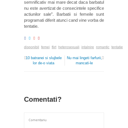
semnificativ mai mare decat daca barbatul
nu este avertizat de consecintele specifice
actiunilor sale”. Barbatii si femeile sunt
programati diferit atunci cand vine vorba de
tentatie.
disponibil
femei
flirt
heterosexuali
intalnire
romantic
tentatie
10 batranei si slujbele
Nu mai lingeti farfurii,
lor de-o viata
mancati-le
Comentati?