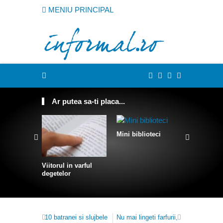
MENIU PRINCIPAL
Ar putea sa-ti placa...
Mini biblioteci
Povestea l
Smecher
Viitorul in varful
degetelor
10 batranei si slujbele
Nu mai lingeti farfurii,