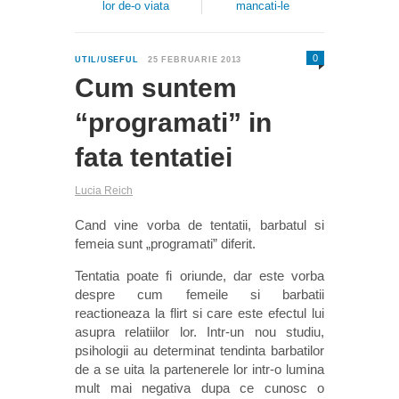
lor de-o viata
mancati-le
0
UTIL/USEFUL
25 FEBRUARIE 2013
Cum suntem
“programati” in
fata tentatiei
Lucia Reich
Cand vine vorba de tentatii, barbatul si
femeia sunt „programati” diferit.
Tentatia poate fi oriunde, dar este vorba
despre cum femeile si barbatii
reactioneaza la flirt si care este efectul lui
asupra relatiilor lor. Intr-un nou studiu,
psihologii au determinat tendinta barbatilor
de a se uita la partenerele lor intr-o lumina
mult mai negativa dupa ce cunosc o