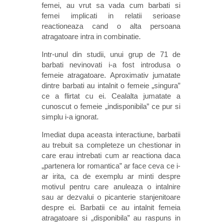
femei, au vrut sa vada cum barbati si
femei implicati in relatii serioase
reactioneaza cand o alta persoana
atragatoare intra in combinatie.
Intr-unul din studii, unui grup de 71 de
barbati nevinovati i-a fost introdusa o
femeie atragatoare. Aproximativ jumatate
dintre barbati au intalnit o femeie „singura”
ce a flirtat cu ei. Cealalta jumatate a
cunoscut o femeie „indisponibila” ce pur si
simplu i-a ignorat.
Imediat dupa aceasta interactiune, barbatii
au trebuit sa completeze un chestionar in
care erau intrebati cum ar reactiona daca
„partenera lor romantica” ar face ceva ce i-
ar irita, ca de exemplu ar minti despre
motivul pentru care anuleaza o intalnire
sau ar dezvalui o picanterie stanjenitoare
despre ei. Barbatii ce au intalnit femeia
atragatoare si „disponibila” au raspuns in