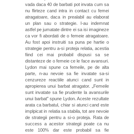
vada daca 40 de barbati pot invata cum sa
nu flirteze cand intra in contact cu femei
atragatoare, daca in prealabil au elaborat
un plan sau o strategie. I-au indemnat
astfel pe jumatate dintre ei sa isi imagineze
ca vor fi abordati de o femeie atragatoare.
Au fost apoi instruiti sa puna pe hartie o
strategie pentru a-si proteja relatia, acestia
fiind cei mai probabil dispusi sa se
distanteze de o femeie ce le face avansuri.
Lydon mai spune ca femeile, pe de alta
parte, n-au nevoie sa fie invatate sa-si
cenzureze reactiile atunci cand sunt in
apropierea unui barbat atragator. „Femeile
sunt invatate sa fie prudente la avansurile
unui barbat” spune Lydon. Aceste rezultate
arata ca barbatul, chiar si atunci cand este
implpicat in relatia sa stabila, tot are nevoie
de strategii pentru a si-o proteja. Rata de
success a acestor strategii poate ca nu
este 100% dar este probabil sa fie