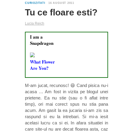
4
CURIOZITATI
16 AUGUST 2011
Tu ce floare esti?
Lucia Reich
I am a
Snapdragon
What Flower
Are You?
M-am jucat, recunosc! 😆 Cand pisica nu-i
acasa … Am fost in vizita pe blogul unei
prietene. Ea nu stie (sau o fi aflat intre
timp), ori mai corect spus nu stia pana
acum. Am gasit la ea jucaria si-am zis sa
raspund si eu la intrebari. Si mi-a iesit
acelasi lucru ca si ei. In afara situatiei in
care site-ul nu are decat floarea asta, caz