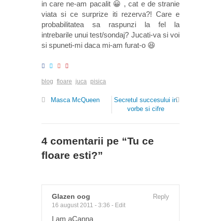
in care ne-am pacalit 😀 , cat e de stranie
viata si ce surprize iti rezerva?! Care e
probabilitatea sa raspunzi la fel la
intrebarile unui test/sondaj? Jucati-va si voi
si spuneti-mi daca mi-am furat-o 😆
blog
floare
juca
pisica
Masca McQueen
Secretul succesului in
vorbe si cifre
4 comentarii pe “
Tu ce
floare esti?
”
Glazen oog
Reply
16 august 2011 - 3:36
-
Edit
I am aCanna