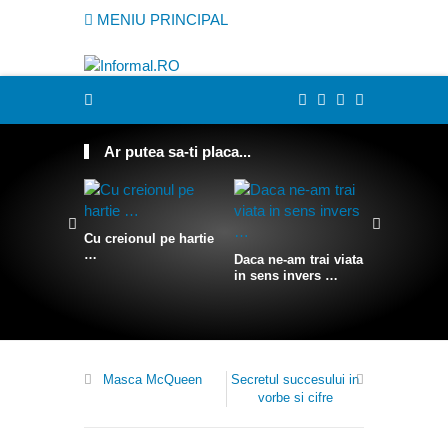
MENIU PRINCIPAL
Ar putea sa-ti placa...
Cu creionul pe hartie
…
Daca ne-am trai viata
Somn conf
in sens invers …
agatat pe 
stanca
Masca McQueen
Secretul succesului in
vorbe si cifre