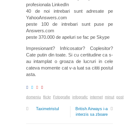
profesionala LinkedIn
40 de noi intrebari sunt adresate pe
YahooAnswers.com
peste 100 de intrebari sunt puse pe
Answers.com
peste 370.000 de apeluri se fac pe Skype
Impresionant? Infricosator? Coplesitor?
Cate putin din toate. Si cu certitudine ca s-
au intamplat o groaza de lucruri in cele
cateva momente cat v-a luat sa cititi postul
asta.
domeniu
flickr
Fotografie
infografic
internet
minut
post
Taximetristul
British Airways i-a
interzis sa zboare