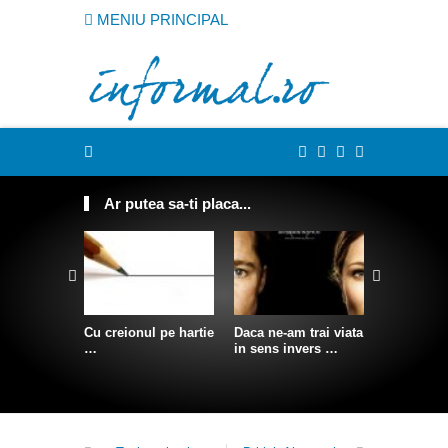
MENIU PRINCIPAL
Ar putea sa-ti placa...
Cu creionul pe hartie
Daca ne-am trai viata
Somn conf
…
in sens invers …
agatat pe 
stanca