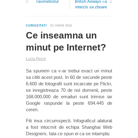
Taximetristul
British Airways i-a
interzis sa zboare
0
CURIOZITATI
21 IUNIE 2011
Ce inseamna un
minut pe Internet?
Lucia Reich
Sa spunem ca v-ar trebui exact un minut
sa cititi acest post. In 60 de secunde peste
6.600 de fotografii sunt incarcate pe Flickr,
se inregistreaza 70 de noi domenii, peste
168.000.000 de emailuri sunt trimise iar
Google raspunde la peste 694.445 de
cereri.
Fiti insa circumspecti. Infograficul alaturat
a fost intocmit de echipa Shanghai Web
Designers. Iata ce spun ei ca se intampla: