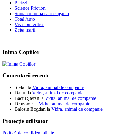
Pictezii
Science Friction
Sonia cu inima ca o căpşuna
Total Auto
Viv's butterflies
Zeita marii
Inima Copiilor
Comentarii recente
Stefan
la
Vidra, animal de companie
Danut
la
Vidra, animal de companie
Baciu Ștefan
la
Vidra, animal de companie
Dragomir
la
Vidra, animal de companie
Balosin Bogdan
la
Vidra, animal de companie
Protecție utilizator
Politică de confidențialitate