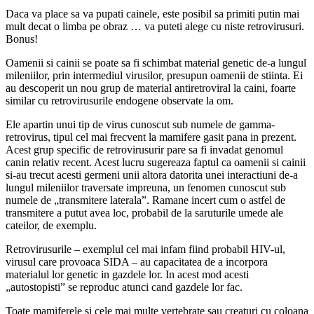
Daca va place sa va pupati cainele, este posibil sa primiti putin mai
mult decat o limba pe obraz … va puteti alege cu niste retrovirusuri.
Bonus!
Oamenii si cainii se poate sa fi schimbat material genetic de-a lungul
mileniilor, prin intermediul virusilor, presupun oamenii de stiinta. Ei
au descoperit un nou grup de material antiretroviral la caini, foarte
similar cu retrovirusurile endogene observate la om.
Ele apartin unui tip de virus cunoscut sub numele de gamma-
retrovirus, tipul cel mai frecvent la mamifere gasit pana in prezent.
Acest grup specific de retrovirusurir pare sa fi invadat genomul
canin relativ recent. Acest lucru sugereaza faptul ca oamenii si cainii
si-au trecut acesti germeni unii altora datorita unei interactiuni de-a
lungul mileniilor traversate impreuna, un fenomen cunoscut sub
numele de „transmitere laterala”. Ramane incert cum o astfel de
transmitere a putut avea loc, probabil de la saruturile umede ale
cateilor, de exemplu.
Retrovirusurile – exemplul cel mai infam fiind probabil HIV-ul,
virusul care provoaca SIDA – au capacitatea de a incorpora
materialul lor genetic in gazdele lor. In acest mod acesti
„autostopisti” se reproduc atunci cand gazdele lor fac.
Toate mamiferele si cele mai multe vertebrate sau creaturi cu coloana