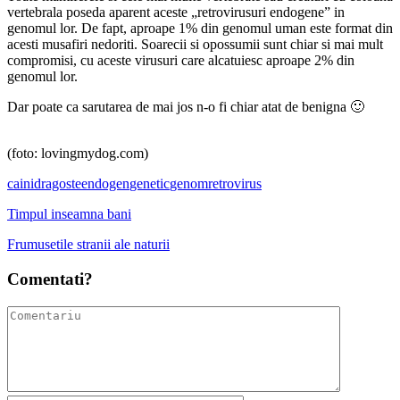
vertebrala poseda aparent aceste „retrovirusuri endogene” in
genomul lor. De fapt, aproape 1% din genomul uman este format din
acesti musafiri nedoriti. Soarecii si opossumii sunt chiar si mai mult
compromisi, cu aceste virusuri care alcatuiesc aproape 2% din
genomul lor.
Dar poate ca sarutarea de mai jos n-o fi chiar atat de benigna 🙂
(foto: lovingmydog.com)
caini
dragoste
endogen
genetic
genom
retrovirus
Timpul inseamna bani
Frumusetile stranii ale naturii
Comentati?