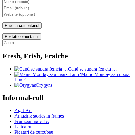
Postati comentariul
Fresh, Frish, Fraiche
Cand se supara femeia …
Manic Monday sau ursuzi
Luni?
Orygyns
Informal-roll
Agat-Art
Amazing stories in frames
Frumosul naiv. Iv.
La teatru
Picaturi de curcubeu