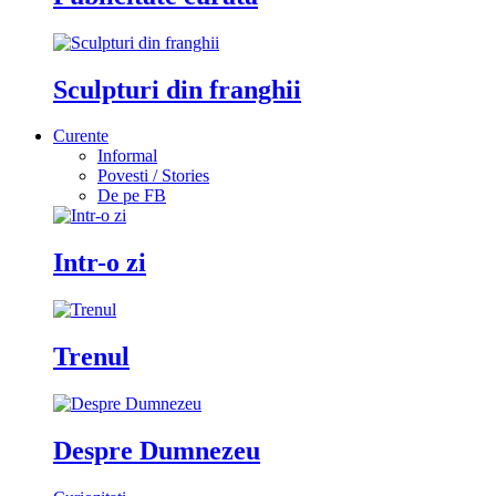
Sculpturi din franghii
Curente
Informal
Povesti / Stories
De pe FB
Intr-o zi
Trenul
Despre Dumnezeu