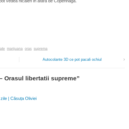
u pot vedea nicaieri in afara de Copenhaga.
tate
marijuana
oras
suprema
Autocolante 3D ce pot pacali ochiul
– Orasul libertatii supreme
”
zile | Căsuța Oliviei