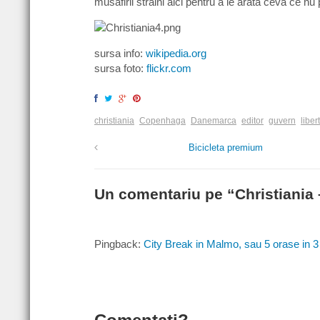
musafirii straini aici pentru a le arata ceva ce n
sursa info:
wikipedia.org
sursa foto:
flickr.com
christiania
Copenhaga
Danemarca
editor
guvern
liber
Bicicleta premium
Un comentariu pe “
Christiania 
Pingback:
City Break in Malmo, sau 5 orase in 3 