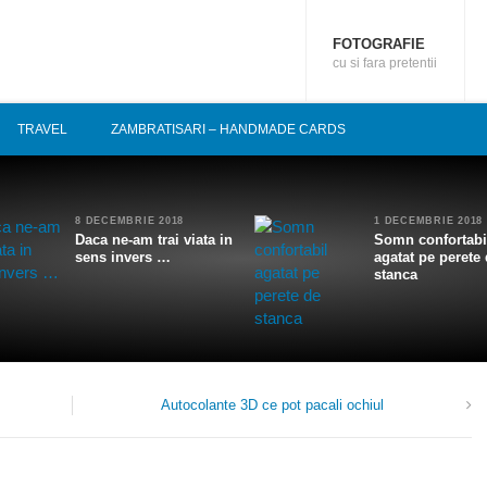
FOTOGRAFIE
cu si fara pretentii
TRAVEL
ZAMBRATISARI – HANDMADE CARDS
8 DECEMBRIE 2018
1 DECEMBRIE 2018
Daca ne-am trai viata in
Somn confortabi
sens invers …
agatat pe perete
stanca
Autocolante 3D ce pot pacali ochiul
1