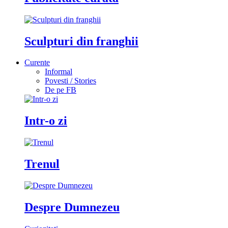
Sculpturi din franghii
Curente
Informal
Povesti / Stories
De pe FB
Intr-o zi
Trenul
Despre Dumnezeu