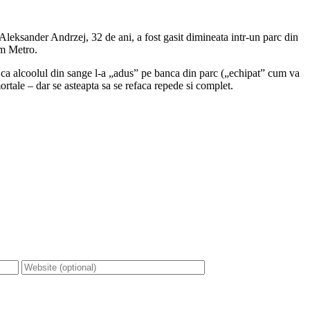
. Aleksander Andrzej, 32 de ani, a fost gasit dimineata intr-un parc din
rm Metro.
si ca alcoolul din sange l-a „adus” pe banca din parc („echipat” cum va
rtale – dar se asteapta sa se refaca repede si complet.