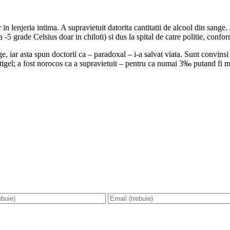
in lenjeria intima. A supravietuit datorita cantitatii de alcool din sange
 -5 grade Celsius doar in chiloti) si dus la spital de catre politie, confo
e, iar asta spun doctorii ca – paradoxal – i-a salvat viata. Sunt convin
tigel; a fost norocos ca a supravietuit – pentru ca numai 3‰ putand fi mo