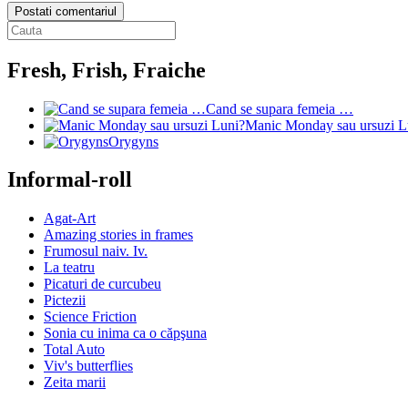
Postati comentariul
Fresh, Frish, Fraiche
Cand se supara femeia …
Manic Monday sau ursuzi L
Orygyns
Informal-roll
Agat-Art
Amazing stories in frames
Frumosul naiv. Iv.
La teatru
Picaturi de curcubeu
Pictezii
Science Friction
Sonia cu inima ca o căpşuna
Total Auto
Viv's butterflies
Zeita marii