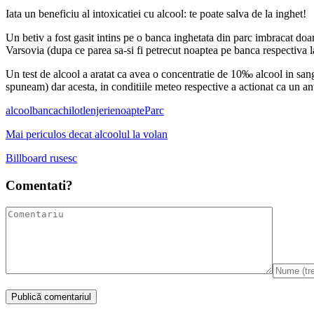
Iata un beneficiu al intoxicatiei cu alcool: te poate salva de la inghet!
Un betiv a fost gasit intins pe o banca inghetata din parc imbracat doar 
Varsovia (dupa ce parea sa-si fi petrecut noaptea pe banca respectiva la
Un test de alcool a aratat ca avea o concentratie de 10‰ alcool in sang
spuneam) dar acesta, in conditiile meteo respective a actionat ca un an
alcool
banca
chilot
lenjerie
noapte
Parc
Mai periculos decat alcoolul la volan
Billboard rusesc
Comentati?