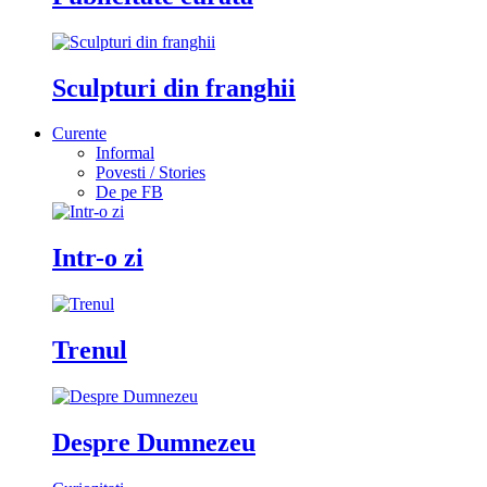
Sculpturi din franghii
Curente
Informal
Povesti / Stories
De pe FB
Intr-o zi
Trenul
Despre Dumnezeu