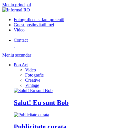
Meniu principal
Fotografie
cu si fara pretentii
Guest post
invitatii mei
Video
Contact
Meniu secundar
Pop Art
Video
Fotografie
Creative
Vintage
Salut! Eu sunt Bob
Publicitate curata