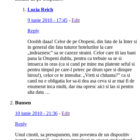
Lucia Reich
9 iunie 2010 - 17:45
-
Edit
Reply
Ooohh daaa! Celor de pe Otopeni, din fata de la Inter si
in general din fata tuturor hotelurilor la care
„indraznesc” sa se cazeze straini. Celor care iti iau bani
pana la Otopeni dublu, pentru ca trebuie sa se si
intoarca in oras (ca si cand pe mine ma plateste seful si
pentru timpul pe care-l petrec pe drum spre si dinspre
birou!), celor ce te intreaba: „Vreti si chitanta?” ca si
cand nu e obligatia lor sa-ti dea asa ceva si ar mai fi de
enumerat inca multi, dar ma opresc aici si las si pentru
alta data …
Bunsen
10 iunie 2010 - 21:36
-
Edit
Reply
Unul cinstit, sa presupunem, imi povestea de un dispozitiv