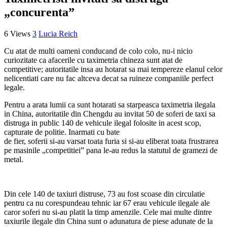
„concurenta”
6 Views
3
Lucia Reich
Cu atat de multi oameni conducand de colo colo, nu-i nicio
curiozitate ca afacerile cu taximetria chineza sunt atat de
competitive; autoritatile insa au hotarat sa mai tempereze elanul celor
nelicentiati care nu fac altceva decat sa ruineze companiile perfect
legale.
Pentru a arata lumii ca sunt hotarati sa starpeasca taximetria ilegala
in China, autoritatile din Chengdu au invitat 50 de soferi de taxi sa
distruga in public 140 de vehicule ilegal folosite in acest scop,
capturate de politie. Inarmati cu bate
de fier, soferii si-au varsat toata furia si si-au eliberat toata frustrarea
pe masinile „competitiei” pana le-au redus la statutul de gramezi de
metal.
Din cele 140 de taxiuri distruse, 73 au fost scoase din circulatie
pentru ca nu corespundeau tehnic iar 67 erau vehicule ilegale ale
caror soferi nu si-au platit la timp amenzile. Cele mai multe dintre
taxiurile ilegale din China sunt o adunatura de piese adunate de la