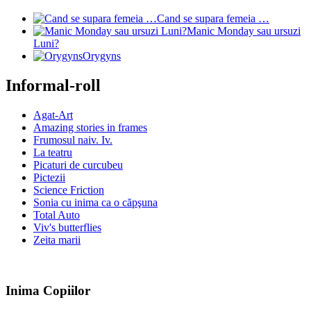
Cand se supara femeia …
Manic Monday sau ursuzi
Luni?
Orygyns
Informal-roll
Agat-Art
Amazing stories in frames
Frumosul naiv. Iv.
La teatru
Picaturi de curcubeu
Pictezii
Science Friction
Sonia cu inima ca o căpşuna
Total Auto
Viv's butterflies
Zeita marii
Inima Copiilor