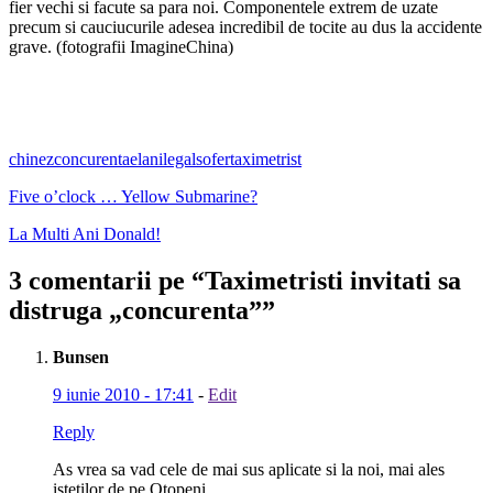
fier vechi si facute sa para noi. Componentele extrem de uzate
precum si cauciucurile adesea incredibil de tocite au dus la accidente
grave. (fotografii ImagineChina)
chinez
concurenta
elan
ilegal
sofer
taximetrist
Five o’clock … Yellow Submarine?
La Multi Ani Donald!
3 comentarii pe “
Taximetristi invitati sa
distruga „concurenta”
”
Bunsen
9 iunie 2010 - 17:41
-
Edit
Reply
As vrea sa vad cele de mai sus aplicate si la noi, mai ales
istetilor de pe Otopeni…