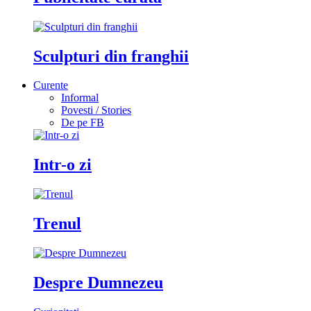
Sculpturi din franghii
Curente
Informal
Povesti / Stories
De pe FB
Intr-o zi
Trenul
Despre Dumnezeu