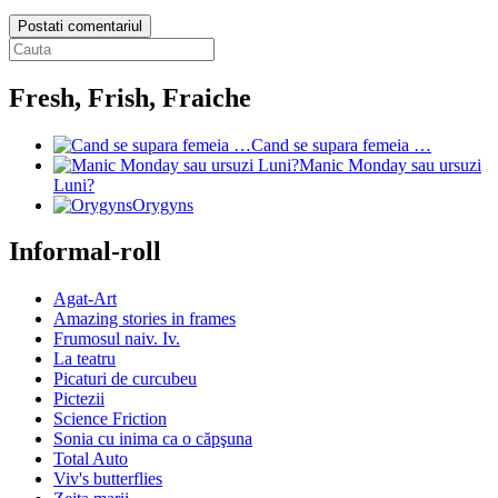
Postati comentariul
Fresh, Frish, Fraiche
Cand se supara femeia …
Manic Monday sau ursuzi
Luni?
Orygyns
Informal-roll
Agat-Art
Amazing stories in frames
Frumosul naiv. Iv.
La teatru
Picaturi de curcubeu
Pictezii
Science Friction
Sonia cu inima ca o căpşuna
Total Auto
Viv's butterflies