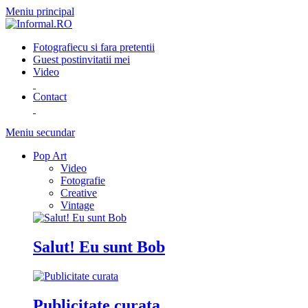
Meniu principal
Fotografie
cu si fara pretentii
Guest post
invitatii mei
Video
Contact
Meniu secundar
Pop Art
Video
Fotografie
Creative
Vintage
Salut! Eu sunt Bob
Publicitate curata