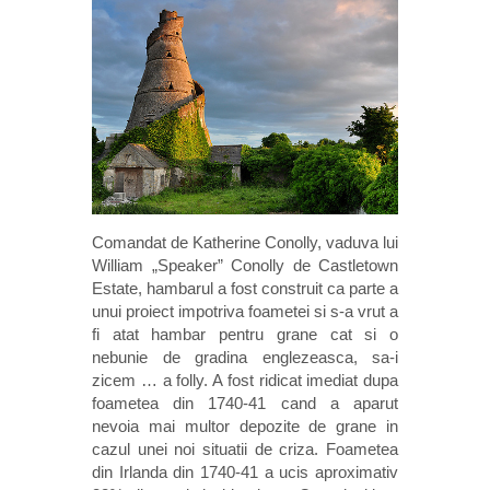
Comandat de Katherine Conolly, vaduva lui
William „Speaker” Conolly de Castletown
Estate, hambarul a fost construit ca parte a
unui proiect impotriva foametei si s-a vrut a
fi atat hambar pentru grane cat si o
nebunie de gradina englezeasca, sa-i
zicem … a folly. A fost ridicat imediat dupa
foametea din 1740-41 cand a aparut
nevoia mai multor depozite de grane in
cazul unei noi situatii de criza. Foametea
din Irlanda din 1740-41 a ucis aproximativ