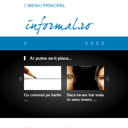
MENIU PRINCIPAL
Ar putea sa-ti placa...
Cu creionul pe hartie
Daca ne-am trai viata
Somn conf
…
in sens invers …
agatat pe 
stanca