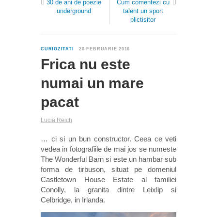
30 de ani de poezie
Cum comentezi cu
underground
talent un sport
plictisitor
0
CURIOZITATI
20 FEBRUARIE 2016
Frica nu este
numai un mare
pacat
Lucia Reich
… ci si un bun constructor. Ceea ce veti
vedea in fotografiile de mai jos se numeste
The Wonderful Barn si este un hambar sub
forma de tirbuson, situat pe domeniul
Castletown House Estate al familiei
Conolly, la granita dintre Leixlip si
Celbridge, in Irlanda.