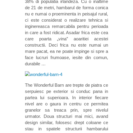
38% di populatia irlandeza. Cu o inaltime
de 21 de metri, hambarul de forma conica
nu e numai o proeminenta in peisajul rural,
ci este considerat o realizare tehnica si
inginereasca remarcabila pentru perioada
in care a fost ridicat. Asadar frica este cea
care poarta „vina” aoaritiei acestei
constructii. Deci frica nu este numai un
mare pacat, ea ne poate impinge si spre a
face lucruri frumoase, iesite din comun,
durabile …
The Wonderful Barn are trepte de piatra ce
serpuiesc pe exterior si conduc pana in
partea lui superioara. In interior fiecare
nivel are o gaura in centru ce permitea
granelor sa treaca prin, spre nivelul
urmator. Doua structuri mai mici, avand
design similar, folosesc drept coloane ce
stau in spatele structurii hambarului