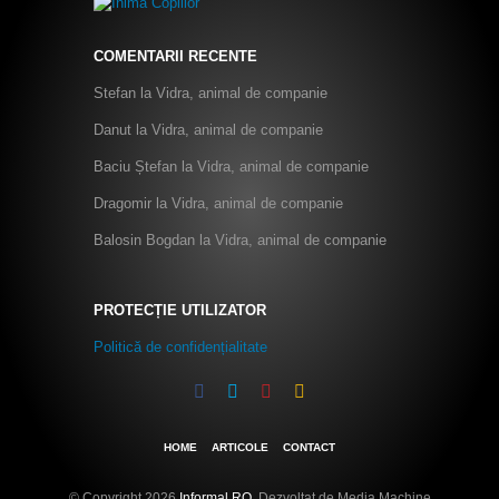
COMENTARII RECENTE
Stefan
la
Vidra, animal de companie
Danut
la
Vidra, animal de companie
Baciu Ștefan
la
Vidra, animal de companie
Dragomir
la
Vidra, animal de companie
Balosin Bogdan
la
Vidra, animal de companie
PROTECȚIE UTILIZATOR
Politică de confidențialitate
HOME
ARTICOLE
CONTACT
© Copyright 2026
Informal.RO
. Dezvoltat de Media Machine