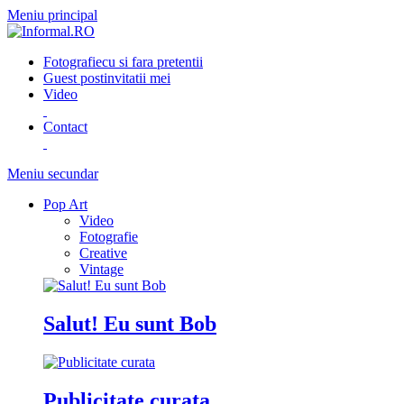
Meniu principal
Fotografie
cu si fara pretentii
Guest post
invitatii mei
Video
Contact
Meniu secundar
Pop Art
Video
Fotografie
Creative
Vintage
Salut! Eu sunt Bob
Publicitate curata