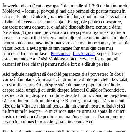
În weekend am făcut o escapadă de trei zile si 1.300 de km în nordul
Moldovei – locuri şi poveşti şi mai ales oameni de păstrat mereu în
casa sufletului. Dintre toţi oamenii întâlniţi, unul în mod special s-a
distins prin ceea ce este în esenţa lui: dragoste pentru cunoaştere,
dragoste pentru oameni şi o infinită disponibilitate pentru a dărui.
Ne-a însoţit (pe mine, pe verişoara mea şi pe mătuşa noastră), ne-a
povestit, ne-a facilitat vederea unor bijuterii ce ne-au rămas în inimă
pentru totdeauna, ne-a îndrumat spre cele mai importante şi musai de
văzut locuri, a avut grijă să fim cazate într-unul din cele mai
frumoase locuri din Iaşi –
Pensiunea „Las Strada”
, şi peste toate
astea, înainte de a părăsi Moldova a făcut ceva ce foarte puţini
oameni ar face chiar şi pentru rudele lor: s-a dăruit pe sine.
Aici trebuie neapărat să deschid paranteza şi să povestesc în două
vorbe întâmplarea: în maşină, în drumurile dintre punctele de vizitat,
am vorbit despre cărţi, despre străchinioarele populare smălţuite,
despre ardei umpluţi cu urdă, despre Muzeul Ouălelor încondeiate,
despre cadouri, despre o mulţime de alte lucruri. Când ne pregăteam
să ne întindem la drum drept spre Bucureşti m-a rugat să sun când
plec de la Văratec (ultimul popas din itinerarul nostru turistic) şi să
ne întalnim în Moţca – o mică localitate ce urma să apară în drumul
nostru. Credeam că e pentru a ne lua rămas bun … Dar nu, noi nu
ne-am luat rămas bun acolo, şi veţi înţelege de ce.
Şi-a luat de mâna copila cea mică (în treacăt, dar deloc neimportant,