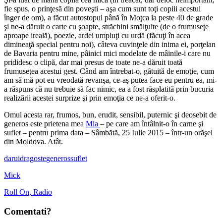
fie spus, o prinţesă din poveşti – aşa cum sunt toţi copiii acestui
înger de om), a făcut autostopul până în Moţca la peste 40 de grade
şi ne-a dăruit o carte cu şoapte, străchini smălţuite (de o frumuseţe
aproape ireală), poezie, ardei umpluţi cu urdă (făcuţi în acea
dimineaţă special pentru noi), câteva cuvinţele din inima ei, porţelan
de Bavaria pentru mine, pâinici mici modelate de mâinile-i care nu
prididesc o clipă, dar mai presus de toate ne-a dăruit toată
frumuseţea acestui gest. Când am întrebat-o, gâtuită de emoţie, cum
am să mă pot eu vreodată revanşa, ce-aş putea face eu pentru ea, mi-
a răspuns că nu trebuie să fac nimic, ea a fost răsplatită prin bucuria
realizării acestei surprize şi prin emoţia ce ne-a oferit-o.
Omul acesta rar, frumos, bun, erudit, sensibil, puternic şi deosebit de
generos este prietena mea
Mia
– pe care am întâlnit-o în carne şi
suflet – pentru prima data – Sâmbătă, 25 Iulie 2015 – într-un orăşel
din Moldova. Atât.
darui
dragoste
generos
suflet
Mick
Roll On, Radio
Comentati?