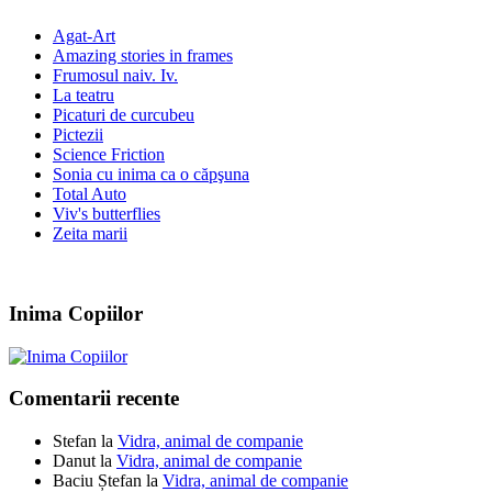
Agat-Art
Amazing stories in frames
Frumosul naiv. Iv.
La teatru
Picaturi de curcubeu
Pictezii
Science Friction
Sonia cu inima ca o căpşuna
Total Auto
Viv's butterflies
Zeita marii
Inima Copiilor
Comentarii recente
Stefan
la
Vidra, animal de companie
Danut
la
Vidra, animal de companie
Baciu Ștefan
la
Vidra, animal de companie