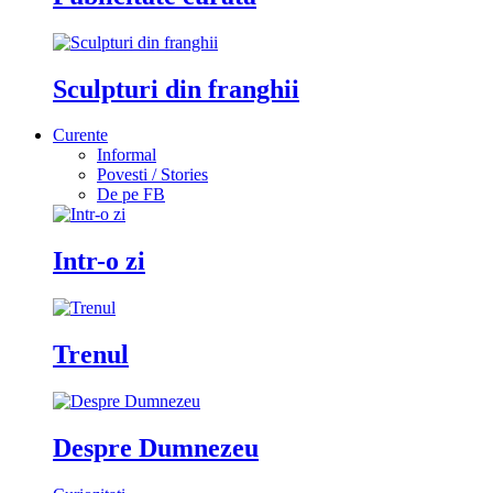
Sculpturi din franghii
Curente
Informal
Povesti / Stories
De pe FB
Intr-o zi
Trenul
Despre Dumnezeu