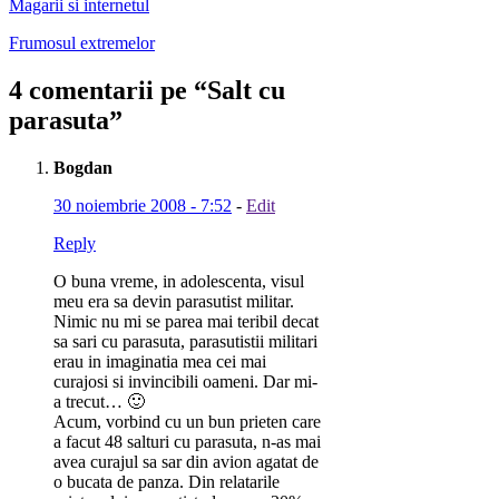
Magarii si internetul
Frumosul extremelor
4 comentarii pe “
Salt cu
parasuta
”
Bogdan
30 noiembrie 2008 - 7:52
-
Edit
Reply
O buna vreme, in adolescenta, visul
meu era sa devin parasutist militar.
Nimic nu mi se parea mai teribil decat
sa sari cu parasuta, parasutistii militari
erau in imaginatia mea cei mai
curajosi si invincibili oameni. Dar mi-
a trecut… 🙂
Acum, vorbind cu un bun prieten care
a facut 48 salturi cu parasuta, n-as mai
avea curajul sa sar din avion agatat de
o bucata de panza. Din relatarile