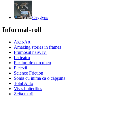
Orygyns
Informal-roll
Agat-Art
Amazing stories in frames
Frumosul naiv. Iv.
La teatru
Picaturi de curcubeu
Pictezii
Science Friction
Sonia cu inima ca o căpşuna
Total Auto
Viv's butterflies
Zeita marii