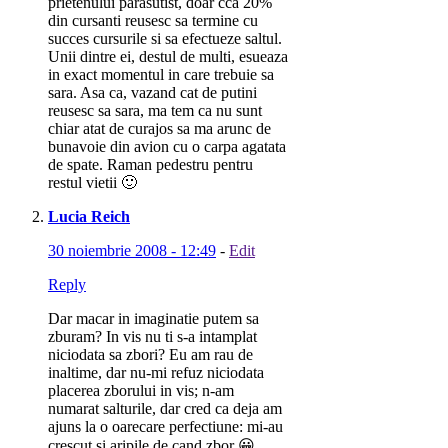
prietenului parasutist, doar cca 20%
din cursanti reusesc sa termine cu
succes cursurile si sa efectueze saltul.
Unii dintre ei, destul de multi, esueaza
in exact momentul in care trebuie sa
sara. Asa ca, vazand cat de putini
reusesc sa sara, ma tem ca nu sunt
chiar atat de curajos sa ma arunc de
bunavoie din avion cu o carpa agatata
de spate. Raman pedestru pentru
restul vietii 🙂
Lucia Reich
30 noiembrie 2008 - 12:49
-
Edit
Reply
Dar macar in imaginatie putem sa
zburam? In vis nu ti s-a intamplat
niciodata sa zbori? Eu am rau de
inaltime, dar nu-mi refuz niciodata
placerea zborului in vis; n-am
numarat salturile, dar cred ca deja am
ajuns la o oarecare perfectiune: mi-au
crescut si aripile de cand zbor 😀