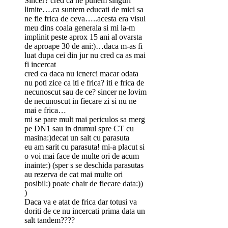
Sincer? cred ca ne punem singuri
limite….ca suntem educati de mici sa
ne fie frica de ceva…..acesta era visul
meu dins coala generala si mi la-m
implinit peste aprox 15 ani al ovarsta
de aproape 30 de ani:)…daca m-as fi
luat dupa cei din jur nu cred ca as mai
fi incercat
cred ca daca nu icnerci macar odata
nu poti zice ca iti e frica? iti e frica de
necunoscut sau de ce? sincer ne lovim
de necunoscut in fiecare zi si nu ne
mai e frica…
mi se pare mult mai periculos sa merg
pe DN1 sau in drumul spre CT cu
masina:)decat un salt cu parasuta
eu am sarit cu parasuta! mi-a placut si
o voi mai face de multe ori de acum
inainte:) (sper s se deschida parasutas
au rezerva de cat mai multe ori
posibil:) poate chair de fiecare data:))
)
Daca va e atat de frica dar totusi va
doriti de ce nu incercati prima data un
salt tandem????