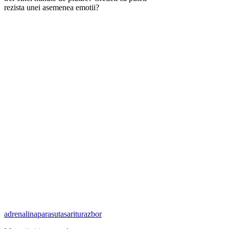
rezista unei asemenea emotii?
adrenalina
parasuta
saritura
zbor