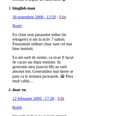
hinglish-man
30 noiembrie 2008 - 12:50
-
Edit
Reply
Eu chiar sunt parasutist miltar (in
retragere) si am la activ 7 salturi.
Parasutistii militari chiar sunt cel mai
bine instruiti.
Eu am sarit de rusine, ca m-ar fi facut
de cacao aia dupa misiune. In
generatia mea (nascut 68) au sarit
absolut toti. Generatiilor mai tinere se
pare ca le tremura picioarele. 😀 Prea
mult cablu…
doar eu
12 februarie 2009 - 17:28
-
Edit
Reply