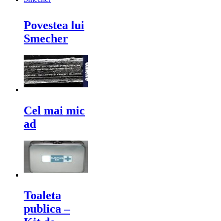
Povestea lui
Smecher
Cel mai mic
ad
Toaleta
publica –