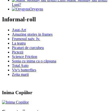
Manic Monday sau ursuzi
Luni?
Orygyns
Informal-roll
Agat-Art
Amazing stories in frames
Frumosul naiv. Iv.
La teatru
Picaturi de curcubeu
Pictezii
Science Friction
Sonia cu inima ca o căpşuna
Total Auto
Viv's butterflies
Zeita marii
Inima Copiilor