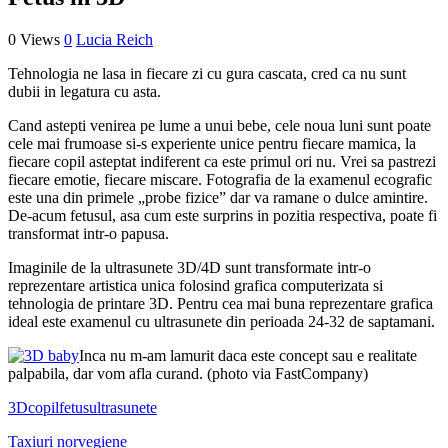
0 Views
0
Lucia Reich
Tehnologia ne lasa in fiecare zi cu gura cascata, cred ca nu sunt
dubii in legatura cu asta.
Cand astepti venirea pe lume a unui bebe, cele noua luni sunt poate
cele mai frumoase si-s experiente unice pentru fiecare mamica, la
fiecare copil asteptat indiferent ca este primul ori nu. Vrei sa pastrezi
fiecare emotie, fiecare miscare. Fotografia de la examenul ecografic
este una din primele „probe fizice” dar va ramane o dulce amintire.
De-acum fetusul, asa cum este surprins in pozitia respectiva, poate fi
transformat intr-o papusa.
Imaginile de la ultrasunete 3D/4D sunt transformate intr-o
reprezentare artistica unica folosind grafica computerizata si
tehnologia de printare 3D. Pentru cea mai buna reprezentare grafica
ideal este examenul cu ultrasunete din perioada 24-32 de saptamani.
Inca nu m-am lamurit daca este concept sau e realitate
palpabila, dar vom afla curand. (photo via FastCompany)
3D
copil
fetus
ultrasunete
Taxiuri norvegiene