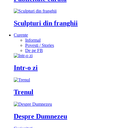
Sculpturi din franghii
Curente
Informal
Povesti / Stories
De pe FB
Intr-o zi
Trenul
Despre Dumnezeu