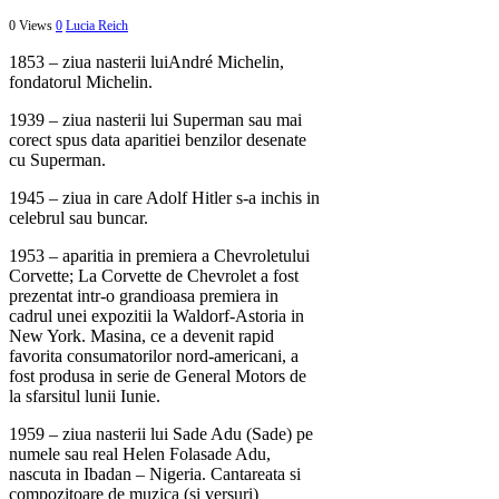
0 Views
0
Lucia Reich
1853 – ziua nasterii luiAndré Michelin,
fondatorul Michelin.
1939 – ziua nasterii lui Superman sau mai
corect spus data aparitiei benzilor desenate
cu Superman.
1945 – ziua in care Adolf Hitler s-a inchis in
celebrul sau buncar.
1953 – aparitia in premiera a Chevroletului
Corvette; La Corvette de Chevrolet a fost
prezentat intr-o grandioasa premiera in
cadrul unei expozitii la Waldorf-Astoria in
New York. Masina, ce a devenit rapid
favorita consumatorilor nord-americani, a
fost produsa in serie de General Motors de
la sfarsitul lunii Iunie.
1959 – ziua nasterii lui Sade Adu (Sade) pe
numele sau real Helen Folasade Adu,
nascuta in Ibadan – Nigeria. Cantareata si
compozitoare de muzica (si versuri)