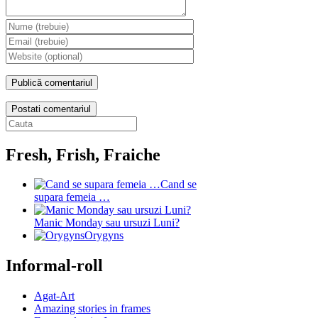
Postati comentariul
Fresh, Frish, Fraiche
Cand se
supara femeia …
Manic Monday sau ursuzi Luni?
Orygyns
Informal-roll
Agat-Art
Amazing stories in frames