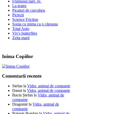
Frumosul naiv. Iv.
La teatru
Picaturi de curcubeu
Pictezii
Science Friction
Sonia cu inima ca o căpşuna
Total Auto
Viv's butterflies
Zeita marii
Inima Copiilor
Comentarii recente
Stefan
la
Vidra, animal de companie
Danut
la
Vidra, animal de companie
Baciu Ștefan
la
Vidra, animal de
companie
Dragomir
la
Vidra, animal de
companie
Balosin Bogdan
la
Vidra, animal de