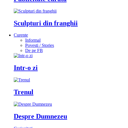
Sculpturi din franghii
Curente
Informal
Povesti / Stories
De pe FB
Intr-o zi
Trenul
Despre Dumnezeu