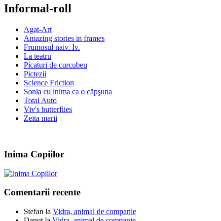
Informal-roll
Agat-Art
Amazing stories in frames
Frumosul naiv. Iv.
La teatru
Picaturi de curcubeu
Pictezii
Science Friction
Sonia cu inima ca o căpşuna
Total Auto
Viv's butterflies
Zeita marii
Inima Copiilor
Comentarii recente
Stefan
la
Vidra, animal de companie
Danut
la
Vidra, animal de companie