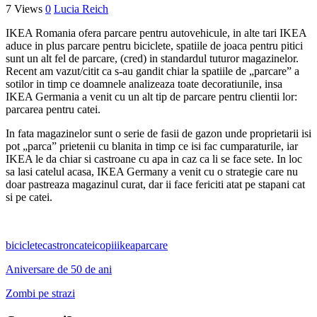
7 Views
0
Lucia Reich
IKEA Romania ofera parcare pentru autovehicule, in alte tari IKEA
aduce in plus parcare pentru biciclete, spatiile de joaca pentru pitici
sunt un alt fel de parcare, (cred) in standardul tuturor magazinelor.
Recent am vazut/citit ca s-au gandit chiar la spatiile de „parcare” a
sotilor in timp ce doamnele analizeaza toate decoratiunile, insa
IKEA Germania a venit cu un alt tip de parcare pentru clientii lor:
parcarea pentru catei.
In fata magazinelor sunt o serie de fasii de gazon unde proprietarii isi
pot „parca” prietenii cu blanita in timp ce isi fac cumparaturile, iar
IKEA le da chiar si castroane cu apa in caz ca li se face sete. In loc
sa lasi catelul acasa, IKEA Germany a venit cu o strategie care nu
doar pastreaza magazinul curat, dar ii face fericiti atat pe stapani cat
si pe catei.
biciclete
castron
catei
copii
ikea
parcare
Aniversare de 50 de ani
Zombi pe strazi