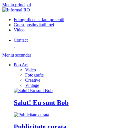
Meniu principal
Fotografie
cu si fara pretentii
Guest post
invitatii mei
Video
Contact
Meniu secundar
Pop Art
Video
Fotografie
Creative
Vintage
Salut! Eu sunt Bob
Publicitate curata