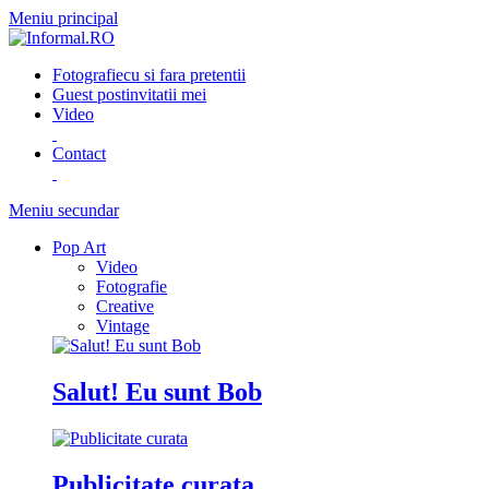
Meniu principal
Fotografie
cu si fara pretentii
Guest post
invitatii mei
Video
Contact
Meniu secundar
Pop Art
Video
Fotografie
Creative
Vintage
Salut! Eu sunt Bob
Publicitate curata