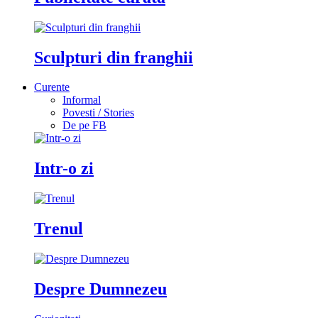
Sculpturi din franghii
Curente
Informal
Povesti / Stories
De pe FB
Intr-o zi
Trenul
Despre Dumnezeu