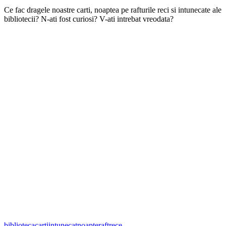
Ce fac dragele noastre carti, noaptea pe rafturile reci si intunecate ale
bibliotecii? N-ati fost curiosi? V-ati intrebat vreodata?
biblioteca
carti
intunecat
noapte
raft
rece