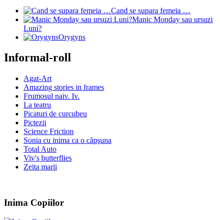
Cand se supara femeia …
Manic Monday sau ursuzi
Luni?
Orygyns
Informal-roll
Agat-Art
Amazing stories in frames
Frumosul naiv. Iv.
La teatru
Picaturi de curcubeu
Pictezii
Science Friction
Sonia cu inima ca o căpşuna
Total Auto
Viv's butterflies
Zeita marii
Inima Copiilor