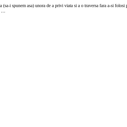
ea (sa-i spunem asa) unora de a privi viata si a o traversa fara a-si folo
a …