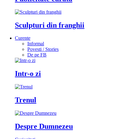
Sculpturi din franghii
Curente
Informal
Povesti / Stories
De pe FB
Intr-o zi
Trenul
Despre Dumnezeu