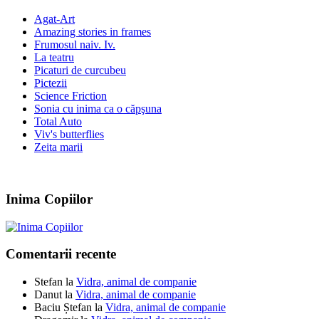
Agat-Art
Amazing stories in frames
Frumosul naiv. Iv.
La teatru
Picaturi de curcubeu
Pictezii
Science Friction
Sonia cu inima ca o căpşuna
Total Auto
Viv's butterflies
Zeita marii
Inima Copiilor
Comentarii recente
Stefan
la
Vidra, animal de companie
Danut
la
Vidra, animal de companie
Baciu Ștefan
la
Vidra, animal de companie