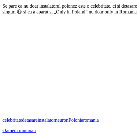
Se pare ca nu doar instalatorul polonez este o celebritate, ci si detasar
singuri 😆 si ca a aparut si „Only in Poland” nu doar only in Romani
celebritate
detasare
instalator
neuron
Polonia
romania
Oameni minunati