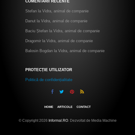
COMENTARII RECENTE
Stefan
la
Vidra, animal de companie
Danut
la
Vidra, animal de companie
Baciu Ștefan
la
Vidra, animal de companie
Dragomir
la
Vidra, animal de companie
Balosin Bogdan
la
Vidra, animal de companie
PROTECȚIE UTILIZATOR
Politică de confidențialitate
HOME
ARTICOLE
CONTACT
© Copyright 2026
Informal.RO
. Dezvoltat de Media Machine