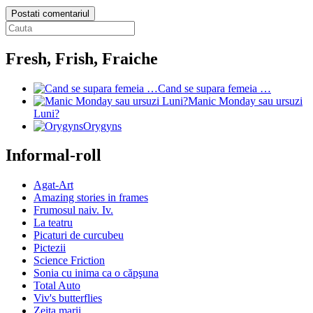
Postati comentariul
Fresh, Frish, Fraiche
Cand se supara femeia …
Manic Monday sau ursuzi
Luni?
Orygyns
Informal-roll
Agat-Art
Amazing stories in frames
Frumosul naiv. Iv.
La teatru
Picaturi de curcubeu
Pictezii
Science Friction
Sonia cu inima ca o căpşuna
Total Auto
Viv's butterflies
Zeita marii