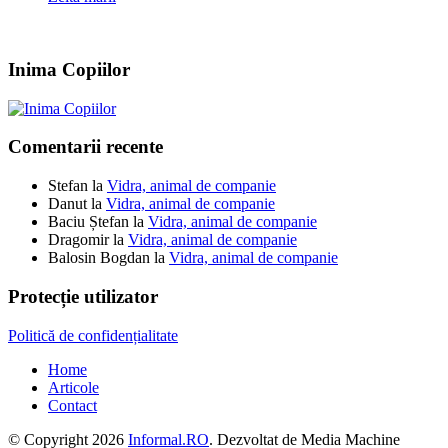
Inima Copiilor
Comentarii recente
Stefan
la
Vidra, animal de companie
Danut
la
Vidra, animal de companie
Baciu Ștefan
la
Vidra, animal de companie
Dragomir
la
Vidra, animal de companie
Balosin Bogdan
la
Vidra, animal de companie
Protecție utilizator
Politică de confidențialitate
Home
Articole
Contact
© Copyright 2026
Informal.RO
. Dezvoltat de Media Machine