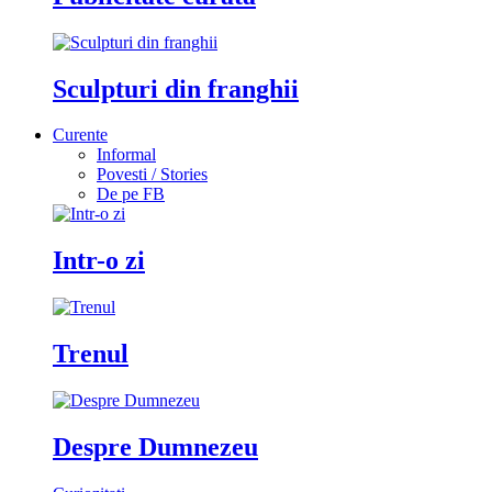
Sculpturi din franghii
Curente
Informal
Povesti / Stories
De pe FB
Intr-o zi
Trenul
Despre Dumnezeu