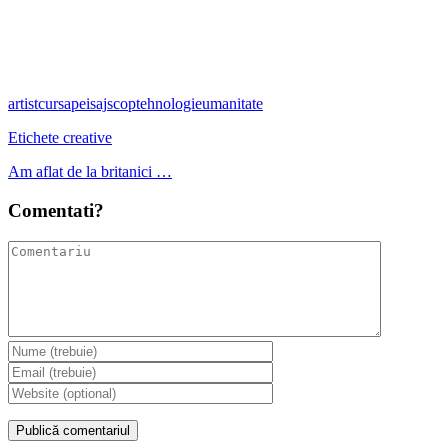
artist
cursa
peisaj
scop
tehnologie
umanitate
Etichete creative
Am aflat de la britanici …
Comentati?