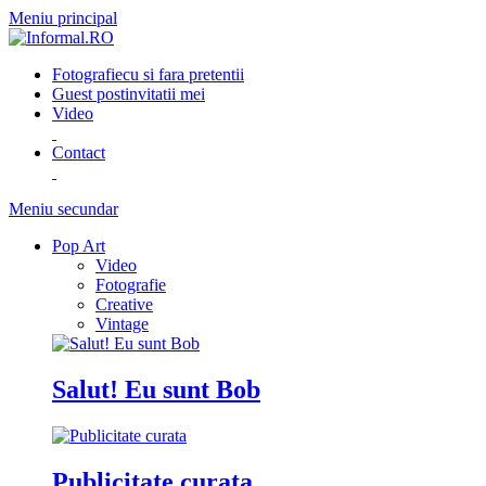
Meniu principal
Fotografie
cu si fara pretentii
Guest post
invitatii mei
Video
Contact
Meniu secundar
Pop Art
Video
Fotografie
Creative
Vintage
Salut! Eu sunt Bob
Publicitate curata