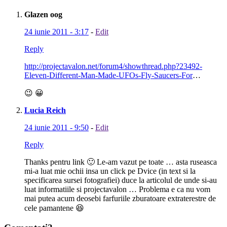
Glazen oog
24 iunie 2011 - 3:17
-
Edit
Reply
http://projectavalon.net/forum4/showthread.php?23492-
Eleven-Different-Man-Made-UFOs-Fly-Saucers-For
…
😉 😀
Lucia Reich
24 iunie 2011 - 9:50
-
Edit
Reply
Thanks pentru link 🙂 Le-am vazut pe toate … asta ruseasca
mi-a luat mie ochii insa un click pe Dvice (in text si la
specificarea sursei fotografiei) duce la articolul de unde si-au
luat informatiile si projectavalon … Problema e ca nu vom
mai putea acum deosebi farfuriile zburatoare extraterestre de
cele pamantene 😆