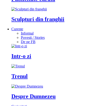
Sculpturi din franghii
Curente
Informal
Povesti / Stories
De pe FB
Intr-o zi
Trenul
Despre Dumnezeu