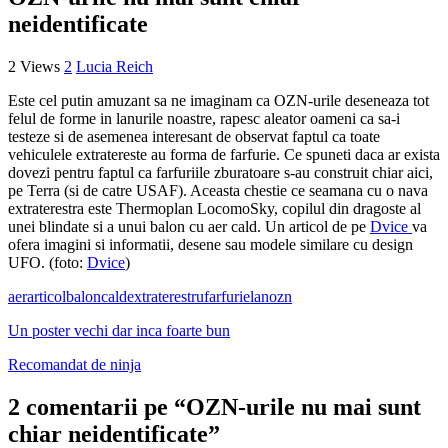
neidentificate
2 Views
2
Lucia Reich
Este cel putin amuzant sa ne imaginam ca OZN-urile deseneaza tot
felul de forme in lanurile noastre, rapesc aleator oameni ca sa-i
testeze si de asemenea interesant de observat faptul ca toate
vehiculele extratereste au forma de farfurie. Ce spuneti daca ar exista
dovezi pentru faptul ca farfuriile zburatoare s-au construit chiar aici,
pe Terra (si de catre USAF). Aceasta chestie ce seamana cu o nava
extraterestra este Thermoplan LocomoSky, copilul din dragoste al
unei blindate si a unui balon cu aer cald. Un articol de pe
Dvice
va
ofera imagini si informatii, desene sau modele similare cu design
UFO. (foto:
Dvice
)
aer
articol
balon
cald
extraterestru
farfurie
lan
ozn
Un poster vechi dar inca foarte bun
Recomandat de ninja
2 comentarii pe “
OZN-urile nu mai sunt
chiar neidentificate
”