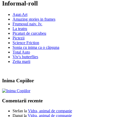
Informal-roll
Agat-Art
Amazing stories in frames
Frumosul naiv. Iv.
La teatru
Picaturi de curcubeu
Pictezii
Science Friction
Sonia cu inima ca o căpşuna
Total Auto
Viv's butterflies
Zeita marii
Inima Copiilor
Comentarii recente
Stefan
la
Vidra, animal de companie
Danut
la
Vidra, animal de companie