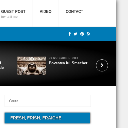
GUEST POST
VIDEO
CONTACT
invitatii mei
30 NOIEMBRIE 2018
l
Povestea lui Smecher
 de
FRESH, FRISH, FRAICHE