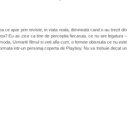
ea ce apar prin reviste, in viata reala, dimineata cand s-au trezit din
? Eu as zice ca tine de perceptia fiecaruia, ce nu are legatura –
oda. Urmariti filmul si veti afla cum, o femeie obisnuita ce nu este
sformata intr-un personaj coperta de Playboy. Nu va trebuie decat un