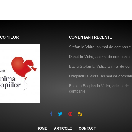
 COPIILOR
COMENTARII RECENTE
Stefan
la
Vidra, animal de companie
Danut
la
Vidra, animal de companie
Baciu Ștefan
la
Vidra, animal de co
Dragomir
la
Vidra, animal de compan
Balosin Bogdan
la
Vidra, animal de
companie
HOME
ARTICOLE
CONTACT