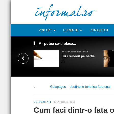
POP ART
CURENTE
CURIOZITATI
Ar putea sa-ti placa...
24 DECEMBRIE 2018
Cu creionul pe hartie
…
Galapagos – destinatie turistica fara egal
CURIOZITATI
17 APRILIE 2011
Cum faci dintr-o fata 