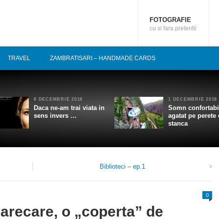
FOTOGRAFIE
cu si fara pretentii
TRAVEL
ZAMBRATISARI – HANDMADE CARDS
8 DECEMBRIE 2018
1 DECEMBRIE 2018
Daca ne-am trai viata in
Somn confortabi
sens invers …
agatat pe perete
stanca
Biblioteci – ep.1
0
oarecare, o „coperta” de