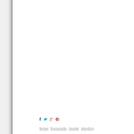
femei
frumusete
model
playboy