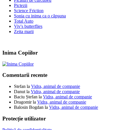
Picaturi de curcubeu
Pictezii
Science Friction
Sonia cu inima ca o căpşuna
Total Auto
Viv's butterflies
Zeita marii
Inima Copiilor
Comentarii recente
Stefan
la
Vidra, animal de companie
Danut
la
Vidra, animal de companie
Baciu Ștefan
la
Vidra, animal de companie
Dragomir
la
Vidra, animal de companie
Balosin Bogdan
la
Vidra, animal de companie
Protecție utilizator
Politică de confidențialitate