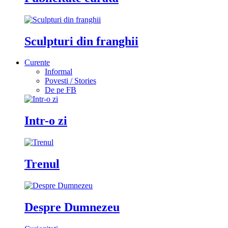
Sculpturi din franghii
Curente
Informal
Povesti / Stories
De pe FB
Intr-o zi
Trenul
Despre Dumnezeu