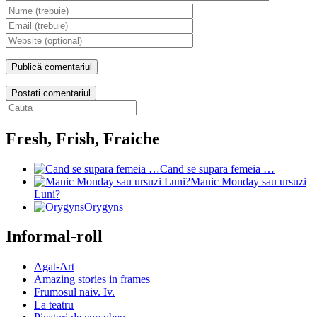
Postati comentariul
Fresh, Frish, Fraiche
Cand se supara femeia …
Manic Monday sau ursuzi
Luni?
Orygyns
Informal-roll
Agat-Art
Amazing stories in frames
Frumosul naiv. Iv.
La teatru