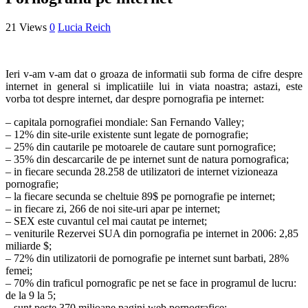
21 Views
0
Lucia Reich
Ieri v-am v-am dat o groaza de informatii sub forma de cifre despre
internet in general si implicatiile lui in viata noastra; astazi, este
vorba tot despre internet, dar despre pornografia pe internet:
– capitala pornografiei mondiale: San Fernando Valley;
– 12% din site-urile existente sunt legate de pornografie;
– 25% din cautarile pe motoarele de cautare sunt pornografice;
– 35% din descarcarile de pe internet sunt de natura pornografica;
– in fiecare secunda 28.258 de utilizatori de internet vizioneaza
pornografie;
– la fiecare secunda se cheltuie 89$ pe pornografie pe internet;
– in fiecare zi, 266 de noi site-uri apar pe internet;
– SEX este cuvantul cel mai cautat pe internet;
– veniturile Rezervei SUA din pornografia pe internet in 2006: 2,85
miliarde $;
– 72% din utilizatorii de pornografie pe internet sunt barbati, 28%
femei;
– 70% din traficul pornografic pe net se face in programul de lucru:
de la 9 la 5;
– sunt peste 370 milioane pagini web pornografice: