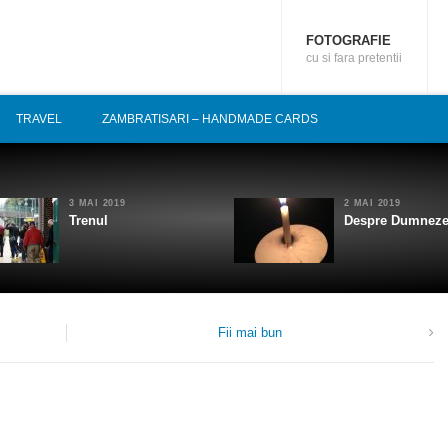
FOTOGRAFIE
cu si fara pretentii
TRAVEL
ZAMBRATISARI – HANDMADE CARDS
3 MAI 2019
2 MAI 2019
Trenul
Despre Dumnez
Fii mai bun
1