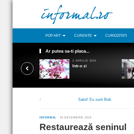
POP ART
CURENTE
CURIOZITATI
Ar putea sa-ti placa...
3 APRILIE 2020
Intr-o zi
Salut! Eu sunt Bob
INFORMAL
30 DECEMBRIE 2018
Restaurează seninul