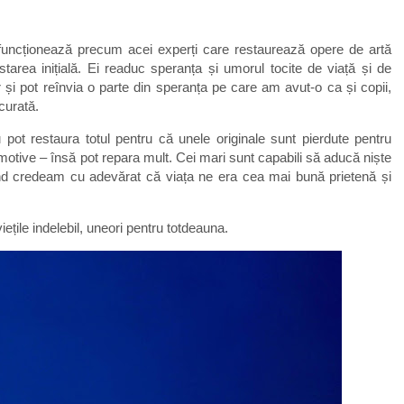
ri funcționează precum acei experți care restaurează opere de artă
tarea inițială. Ei readuc speranța și umorul tocite de viață și de
r și pot reînvia o parte din speranța pe care am avut-o ca și copii,
curată.
 pot restaura totul pentru că unele originale sunt pierdute pentru
otive – însă pot repara mult. Cei mari sunt capabili să aducă niște
ând credeam cu adevărat că viața ne era cea mai bună prietenă și
iețile indelebil, uneori pentru totdeauna.