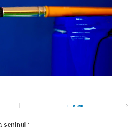
Fii mai bun
ă seninul
”