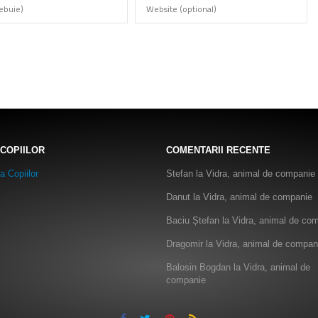
 COPIILOR
COMENTARII RECENTE
Stefan
la
Vidra, animal de companie
Danut
la
Vidra, animal de companie
Baciu Ștefan
la
Vidra, animal de co
Dragomir
la
Vidra, animal de compan
Balosin Bogdan
la
Vidra, animal de
companie