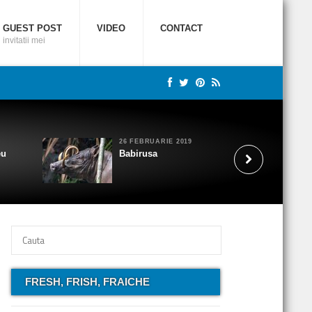
GUEST POST
VIDEO
CONTACT
invitatii mei
26 FEBRUARIE 2019
eu
Babirusa
FRESH, FRISH, FRAICHE