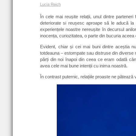
Lucia Reich
În cele mai reușite relații, unul dintre partene
deteriorate si reușesc aproape să le aducă la s
experiențele noastre nereușite în decursul anilo
inocența, curiozitatea, o parte din bucuria aceea 
Evident, chiar și cei mai buni dintre aceștia nu
totdeauna – estompate sau distruse din diverse m
părți din noi înapoi din ceea ce eram odată c
avea cele mai bune intenții cu inima noastră.
În contrast puternic, relațiile proaste ne pătează v