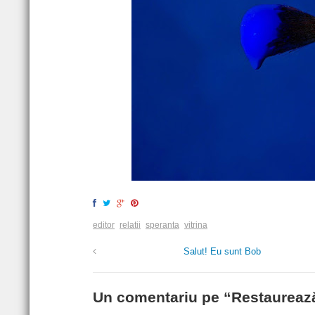
editor
relatii
speranta
vitrina
Salut! Eu sunt Bob
Un comentariu pe “
Restaureaz