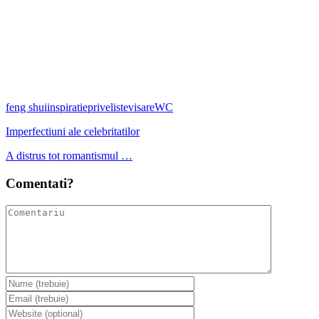
feng shui
inspiratie
priveliste
visare
WC
Imperfectiuni ale celebritatilor
A distrus tot romantismul …
Comentati?