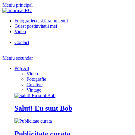
Meniu principal
Fotografie
cu si fara pretentii
Guest post
invitatii mei
Video
Contact
Meniu secundar
Pop Art
Video
Fotografie
Creative
Vintage
Salut! Eu sunt Bob
Publicitate curata