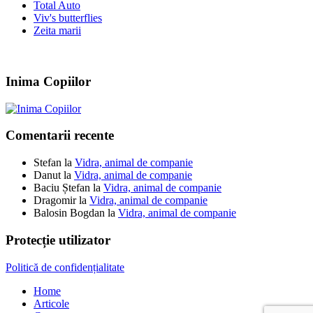
Total Auto
Viv's butterflies
Zeita marii
Inima Copiilor
Comentarii recente
Stefan
la
Vidra, animal de companie
Danut
la
Vidra, animal de companie
Baciu Ștefan
la
Vidra, animal de companie
Dragomir
la
Vidra, animal de companie
Balosin Bogdan
la
Vidra, animal de companie
Protecție utilizator
Politică de confidențialitate
Home
Articole