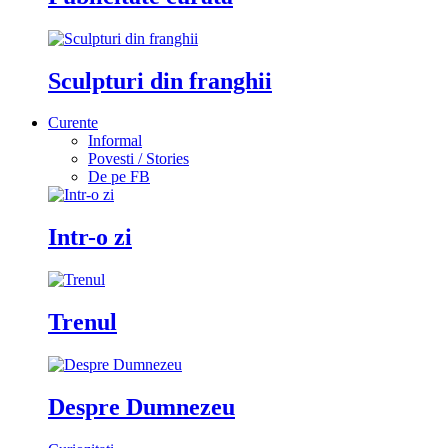
Sculpturi din franghii
Curente
Informal
Povesti / Stories
De pe FB
Intr-o zi
Trenul
Despre Dumnezeu