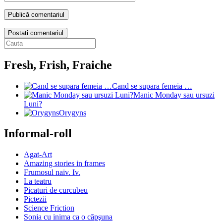
Postati comentariul
Fresh, Frish, Fraiche
Cand se supara femeia …
Manic Monday sau ursuzi
Luni?
Orygyns
Informal-roll
Agat-Art
Amazing stories in frames
Frumosul naiv. Iv.
La teatru
Picaturi de curcubeu
Pictezii
Science Friction
Sonia cu inima ca o căpşuna