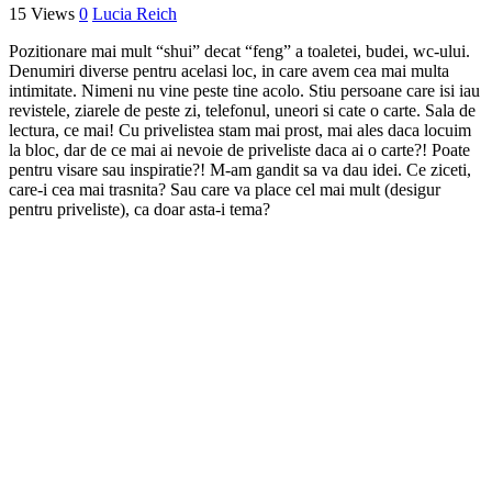
15 Views
0
Lucia Reich
Pozitionare mai mult “shui” decat “feng” a toaletei, budei, wc-ului.
Denumiri diverse pentru acelasi loc, in care avem cea mai multa
intimitate. Nimeni nu vine peste tine acolo. Stiu persoane care isi iau
revistele, ziarele de peste zi, telefonul, uneori si cate o carte. Sala de
lectura, ce mai! Cu privelistea stam mai prost, mai ales daca locuim
la bloc, dar de ce mai ai nevoie de priveliste daca ai o carte?! Poate
pentru visare sau inspiratie?! M-am gandit sa va dau idei. Ce ziceti,
care-i cea mai trasnita? Sau care va place cel mai mult (desigur
pentru priveliste), ca doar asta-i tema?