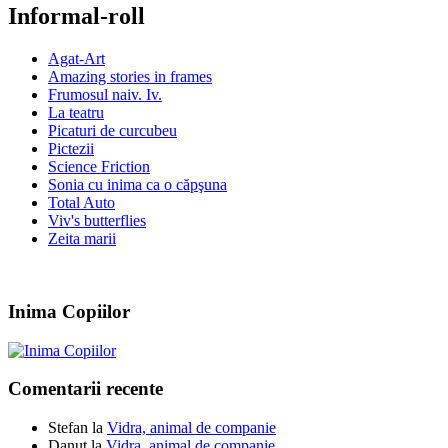
Informal-roll
Agat-Art
Amazing stories in frames
Frumosul naiv. Iv.
La teatru
Picaturi de curcubeu
Pictezii
Science Friction
Sonia cu inima ca o căpşuna
Total Auto
Viv's butterflies
Zeita marii
Inima Copiilor
Comentarii recente
Stefan
la
Vidra, animal de companie
Danut
la
Vidra, animal de companie