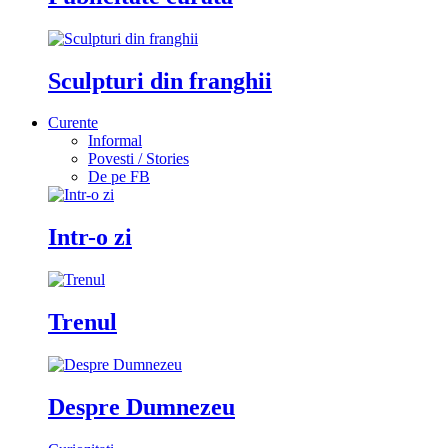
Sculpturi din franghii
Curente
Informal
Povesti / Stories
De pe FB
Intr-o zi
Trenul
Despre Dumnezeu