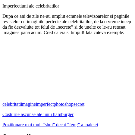
Imperfectiuni ale celebritatilor
Dupa ce ani de zile ne-au umplut ecranele televizoarelor si paginile
revistelor cu imaginile perfecte ale celebritatilor, de la o vreme incep
da fie dezvaluite tot felul de „secrete” si de unelte ce le-au retusat
imaginea pana acum. Cred ca era si timpul! Iata cateva exemple:
celebritati
imagine
imperfect
photoshop
secret
Costurile ascunse ale unui hamburger
Pozitionare mai mult “shui” decat “feng” a toaletei