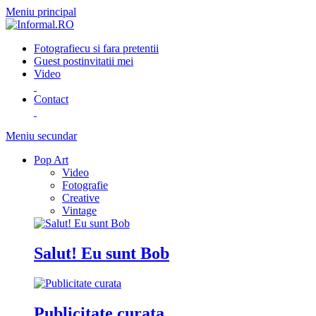
Meniu principal
Fotografie
cu si fara pretentii
Guest post
invitatii mei
Video
Contact
Meniu secundar
Pop Art
Video
Fotografie
Creative
Vintage
Salut! Eu sunt Bob
Publicitate curata