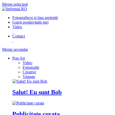
Meniu principal
Fotografie
cu si fara pretentii
Guest post
invitatii mei
Video
Contact
Meniu secundar
Pop Art
Video
Fotografie
Creative
Vintage
Salut! Eu sunt Bob
Publicitate curata