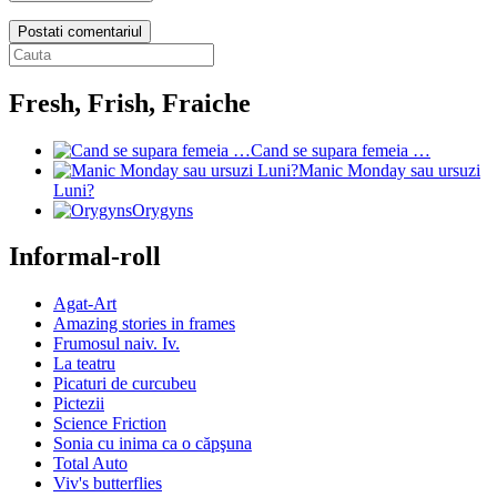
Postati comentariul
Fresh, Frish, Fraiche
Cand se supara femeia …
Manic Monday sau ursuzi
Luni?
Orygyns
Informal-roll
Agat-Art
Amazing stories in frames
Frumosul naiv. Iv.
La teatru
Picaturi de curcubeu
Pictezii
Science Friction
Sonia cu inima ca o căpşuna
Total Auto
Viv's butterflies