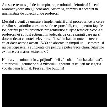
Acesta este mesajul de intampinare pe robotul telefonic al Liceului
Maroochydore din Queensland, Australia, compus si acceptat in
unanimitate de colectivul de profesori.
Mesajul a venit ca urmare a implementarii unei proceduri ce le cerea
elevilor si parintilor acestora sa fie responsibili, copiii pentru faptele
lor, parintii pentru absentele progeniturilor si lipsa temelor. Scoala si
profesorii ei au fost actionati in judecata de catre parinti care nu-si
doreau decat ca notele elevilor sa fie schimbate in note de trecere –
chiar daca acestia aveau 15-30 de absente in timpul unui semestru si
nu participasera la suficiente ore pentru a putea trece clasa. Situatiile
extreme cer masuri extreme 🙂
Hai ca vine minunat în „sprijinul” ideii „facultatii fara bacalaureat”,
a ministrului genunche si a viitorului ignorant. Ascultati mesageria
vocala pana la final. Press all the buttons!