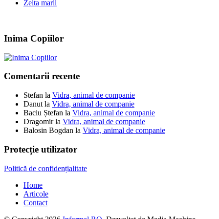
Zeita marii
Inima Copiilor
Comentarii recente
Stefan
la
Vidra, animal de companie
Danut
la
Vidra, animal de companie
Baciu Ștefan
la
Vidra, animal de companie
Dragomir
la
Vidra, animal de companie
Balosin Bogdan
la
Vidra, animal de companie
Protecție utilizator
Politică de confidențialitate
Home
Articole
Contact