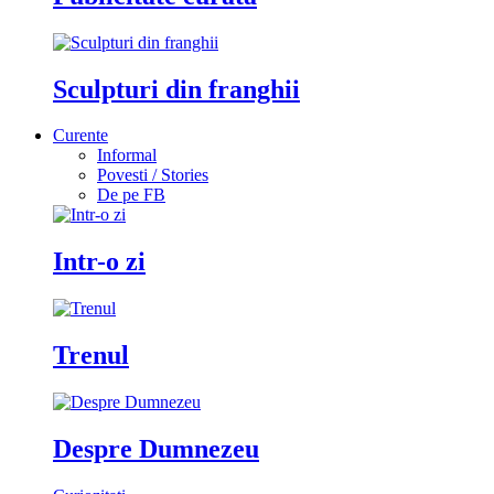
Sculpturi din franghii
Curente
Informal
Povesti / Stories
De pe FB
Intr-o zi
Trenul
Despre Dumnezeu