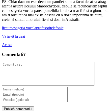
PS: Chiar daca nu este decat un pamflet si nu a facut decat sa atraga
atentia asupra liceului Maroochydore, trebuie sa recunoastem faptul
ca mesageria vocala parea plauzibila iar daca n-ar fi fost o gluma ne-
am fi bucurat ca mai exista dascali cu o doza importanta de curaj,
creier si simtul umorului, fie ei si doar in Australia.
liceu
mesageria vocala
profesori
telefonic
Va invit la ceai
Acasa
Comentati?