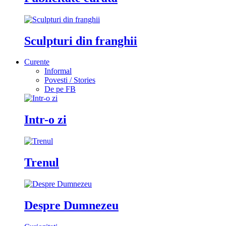
Sculpturi din franghii
Curente
Informal
Povesti / Stories
De pe FB
Intr-o zi
Trenul
Despre Dumnezeu