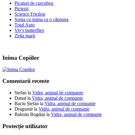
Picaturi de curcubeu
Pictezii
Science Friction
Sonia cu inima ca o căpşuna
Total Auto
Viv's butterflies
Zeita marii
Inima Copiilor
Comentarii recente
Stefan
la
Vidra, animal de companie
Danut
la
Vidra, animal de companie
Baciu Ștefan
la
Vidra, animal de companie
Dragomir
la
Vidra, animal de companie
Balosin Bogdan
la
Vidra, animal de companie
Protecție utilizator