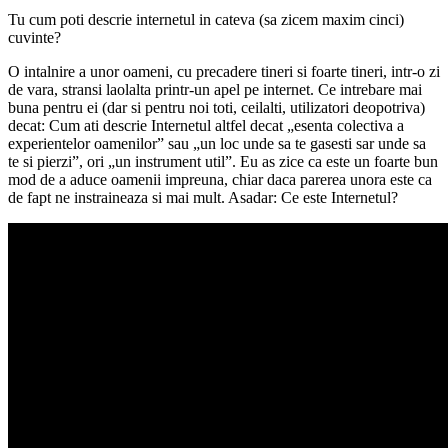
Tu cum poti descrie internetul in cateva (sa zicem maxim cinci)
cuvinte?
O intalnire a unor oameni, cu precadere tineri si foarte tineri, intr-o zi
de vara, stransi laolalta printr-un apel pe internet. Ce intrebare mai
buna pentru ei (dar si pentru noi toti, ceilalti, utilizatori deopotriva)
decat: Cum ati descrie Internetul altfel decat „esenta colectiva a
experientelor oamenilor” sau „un loc unde sa te gasesti sar unde sa
te si pierzi”, ori „un instrument util”. Eu as zice ca este un foarte bun
mod de a aduce oamenii impreuna, chiar daca parerea unora este ca
de fapt ne instraineaza si mai mult. Asadar: Ce este Internetul?