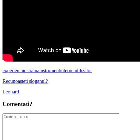
experienta
instraina
instrument
internet
utilizator
Recunoasteti sloganul?
Leonard
Comentati?